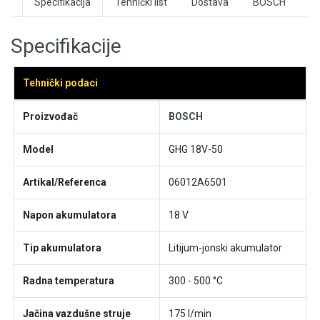
Specifikacija
Tehnički list
Dostava
BOSCH
Specifikacije
Tehnički podaci
Proizvođač
BOSCH
Model
GHG 18V-50
Artikal/Referenca
06012A6501
Napon akumulatora
18 V
Tip akumulatora
Litijum-jonski akumulator
Radna temperatura
300 - 500 °C
Jačina vazdušne struje
175 l/min