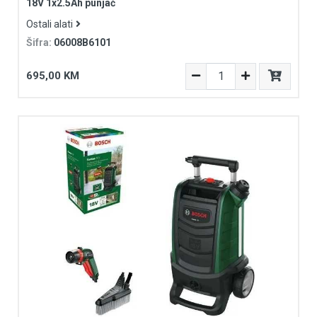
18V 1x2.5Ah punjač
Ostali alati
Šifra:
06008B6101
695,00 KM