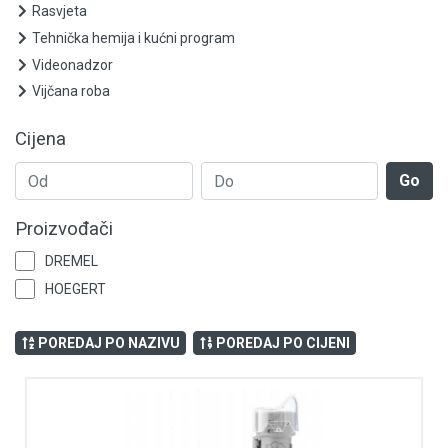
Ležajevi i semerinzi
Rasvjeta
Tehnička hemija i kućni program
Zaštitna oprema
Videonadzor
Vijčana roba
Elektrooprema
Cijena
Grijanje i klimatizacija
Go
Mjerno-regulaciona oprema
Proizvođači
RASPRODAJA
DREMEL
Rasvjeta
HOEGERT
Tehnička hemija i kućni program
POREDAJ PO NAZIVU
POREDAJ PO CIJENI
Videonadzor
Vijčana roba