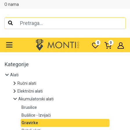
O nama
Alati
Ručni alati
0
0
Električni alati
Akumulatorski alati
Kategorije
Alati
Brusilice
Ručni alati
Bušilice - Izvijači
Električni alati
Akumulatorski alati
Gravirke
Brusilice
Ostali alati
Bušilice - Izvijači
Gravirke
Polirke i šlajfarice