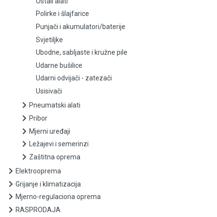
Ostali alati
Polirke i šlajfarice
Punjači i akumulatori/baterije
Punjači i akumulatori/baterije
Svjetiljke
Svjetiljke
Ubodne, sabljaste i kružne pile
Ubodne, sabljaste i kružne pile
Udarne bušilice
Udarni odvijači - zatezači
Udarne bušilice
Usisivači
Pneumatski alati
Udarni odvijači - zatezači
Pribor
Usisivači
Mjerni uređaji
Ležajevi i semerinzi
Pneumatski alati
Zaštitna oprema
Elektrooprema
Pribor
Grijanje i klimatizacija
Mjerni uređaji
Mjerno-regulaciona oprema
RASPRODAJA