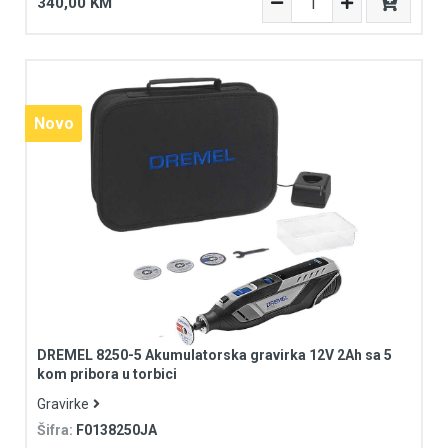
340,00 KM
Novo
Novo
DREMEL 8250-5 Akumulatorska gravirka 12V 2Ah sa 5
kom pribora u torbici
Gravirke
Šifra:
F0138250JA