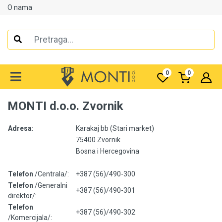
O nama
Alati
Elektrooprema
0
0
Grijanje i klimatizacija
Mjerno-regulaciona oprema
MONTI d.o.o. Zvornik
RASPRODAJA
Adresa:
Karakaj bb (Stari market)
75400 Zvornik
Rasvjeta
Bosna i Hercegovina
Tehnička hemija i kućni program
Telefon
/Centrala/:
+387 (56)/490-300
Telefon
/Generalni
+387 (56)/490-301
Videonadzor
direktor/:
Telefon
+387 (56)/490-302
Vijčana roba
/Komercijala/: