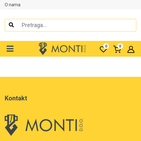
O nama
Alati
Elektrooprema
0
0
Grijanje i klimatizacija
Mjerno-regulaciona oprema
RASPRODAJA
Rasvjeta
Kontakt
Tehnička hemija i kućni program
Videonadzor
Vijčana roba