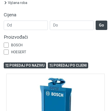
Grijanje i klimatizacija
Vijčana roba
Mjerno-regulaciona oprema
Cijena
RASPRODAJA
Go
Rasvjeta
Proizvođači
BOSCH
Tehnička hemija i kućni program
HOEGERT
Videonadzor
POREDAJ PO NAZIVU
POREDAJ PO CIJENI
Vijčana roba