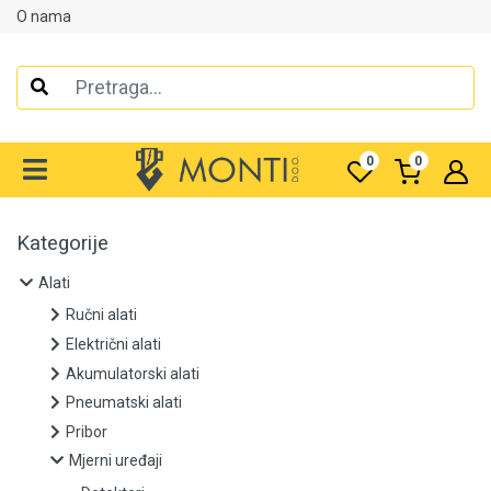
O nama
Alati
Ručni alati
0
0
Električni alati
Akumulatorski alati
Kategorije
Pneumatski alati
Alati
Ručni alati
Pribor
Električni alati
Akumulatorski alati
Mjerni uređaji
Pneumatski alati
Pribor
Detektori
Mjerni uređaji
Laserski metri