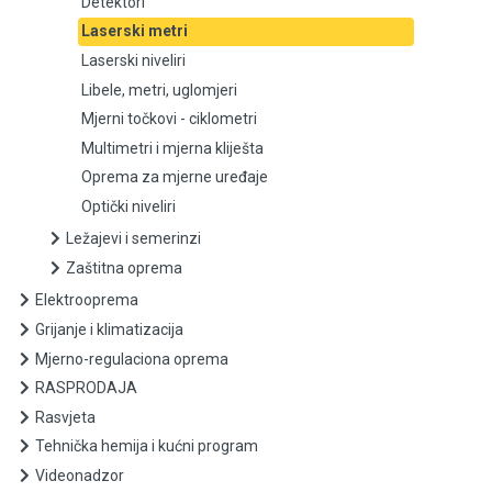
Detektori
Laserski metri
Laserski niveliri
Laserski niveliri
Libele, metri, uglomjeri
Libele, metri, uglomjeri
Mjerni točkovi - ciklometri
Mjerni točkovi - ciklometri
Multimetri i mjerna kliješta
Oprema za mjerne uređaje
Multimetri i mjerna kliješta
Optički niveliri
Ležajevi i semerinzi
Oprema za mjerne uređaje
Zaštitna oprema
Optički niveliri
Elektrooprema
Grijanje i klimatizacija
Ležajevi i semerinzi
Mjerno-regulaciona oprema
RASPRODAJA
Zaštitna oprema
Rasvjeta
Tehnička hemija i kućni program
Elektrooprema
Videonadzor