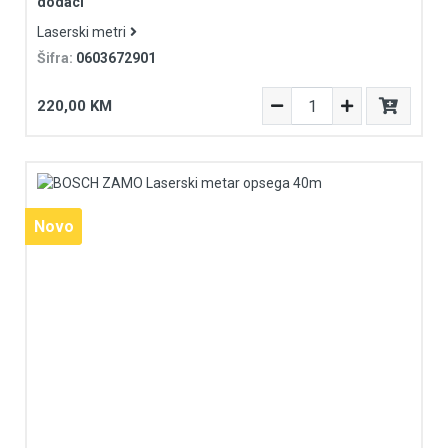
dodaci
Laserski metri
Šifra:
0603672901
220,00 KM
Novo
Novo