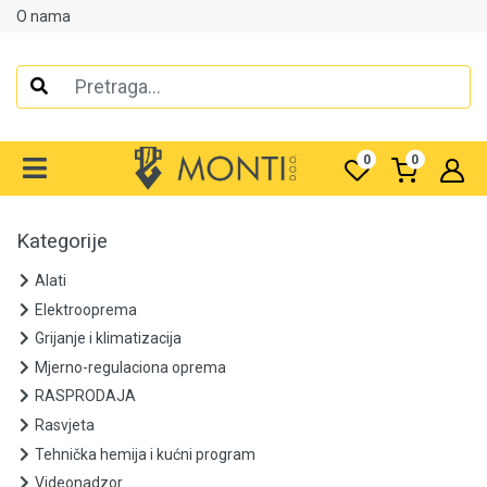
O nama
Alati
Elektrooprema
0
0
Grijanje i klimatizacija
Mjerno-regulaciona oprema
Kategorije
RASPRODAJA
Alati
Elektrooprema
Rasvjeta
Grijanje i klimatizacija
Mjerno-regulaciona oprema
Tehnička hemija i kućni program
RASPRODAJA
Videonadzor
Rasvjeta
Tehnička hemija i kućni program
Vijčana roba
Videonadzor