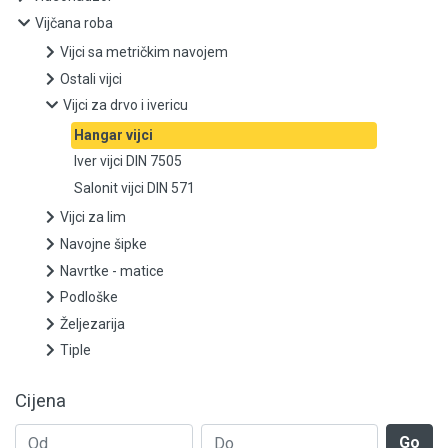
Vijčana roba
Vijci sa metričkim navojem
Vijci sa metričkim navojem
Ostali vijci
Ostali vijci
Vijci za drvo i ivericu
Vijci za drvo i ivericu
Hangar vijci
Iver vijci DIN 7505
Hangar vijci
Salonit vijci DIN 571
Vijci za lim
Iver vijci DIN 7505
Navojne šipke
Salonit vijci DIN 571
Navrtke - matice
Podloške
Vijci za lim
Željezarija
Tiple
Navojne šipke
Cijena
Navrtke - matice
Go