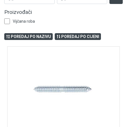
Podloške
Proizvođači
Željezarija
Vijčana roba
Tiple
POREDAJ PO NAZIVU
POREDAJ PO CIJENI