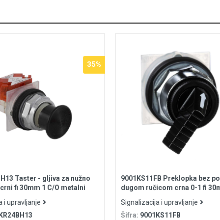
35%
13 Taster - gljiva za nužno
9001KS11FB Preklopka bez po
 crni fi 30mm 1 C/O metalni
dugom ručicom crna 0-1 fi 3
a i upravljanje
Signalizacija i upravljanje
KR24BH13
Šifra:
9001KS11FB