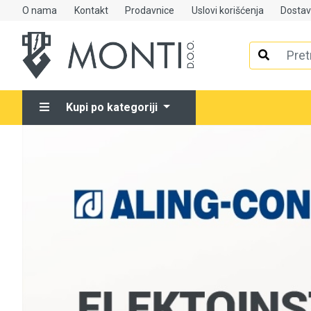
O nama
Kontakt
Prodavnice
Uslovi korišćenja
Dosta
Alati
Elektrooprema
Kupi po kategoriji
Grijanje i klimatizacija
Mjerno-regulaciona oprema
RASPRODAJA
Rasvjeta
Tehnička hemija i kućni program
Videonadzor
Vijčana roba