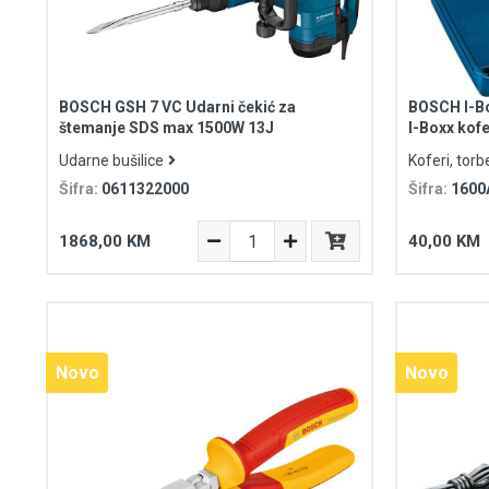
BOSCH GSH 7 VC Udarni čekić za
BOSCH I-Bo
štemanje SDS max 1500W 13J
I-Boxx ko
Udarne bušilice
Koferi, torb
Šifra:
0611322000
Šifra:
1600
1868,00 KM
40,00 KM
Novo
Novo