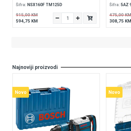
Šifra:
NSX160F TM125D
Šifra:
5AZ 
915,00 KM
475,00 K
594,75 KM
308,75 K
Najnoviji proizvodi
Novo
Novo