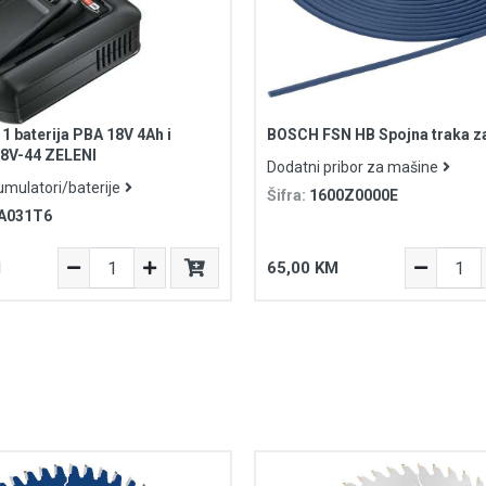
1 baterija PBA 18V 4Ah i
BOSCH FSN HB Spojna traka za
18V-44 ZELENI
Dodatni pribor za mašine
umulatori/baterije
Šifra:
1600Z0000E
A031T6
M
65,00 KM