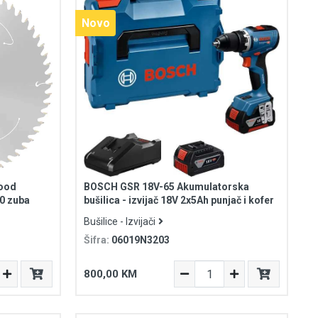
Novo
Wood
BOSCH GSR 18V-65 Akumulatorska
0 zuba
bušilica - izvijač 18V 2x5Ah punjač i kofer
Bušilice - Izvijači
Šifra:
06019N3203
800,00 KM