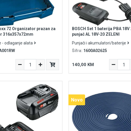
xx 72 Organizator prazan za
BOSCH Set 1 baterija PBA 18V 
fer 316x357x72mm
punjač AL 18V-20 ZELENI
e - odlaganje alata
Punjači i akumulatori/baterije
A001RW
Šifra:
1600A02625
140,00 KM
Novo