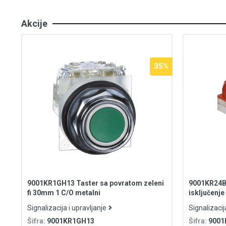
Akcije
35%
9001KR1GH13 Taster sa povratom zeleni
9001KR24BH
fi 30mm 1 C/O metalni
isključenje
Signalizacija i upravljanje
Signalizacij
Šifra:
9001KR1GH13
Šifra:
9001