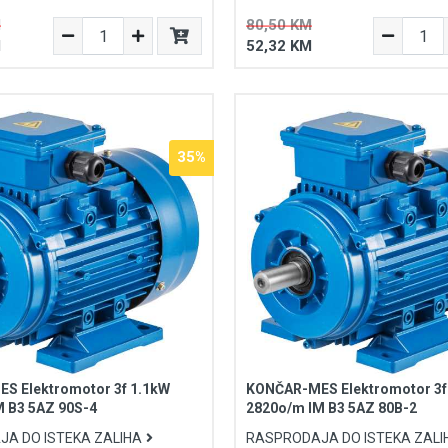
M
80,50 KM
M
52,32 KM
35%
S Elektromotor 3f 1.1kW
KONČAR-MES Elektromotor 3f
M B3 5AZ 90S-4
2820o/m IM B3 5AZ 80B-2
A DO ISTEKA ZALIHA
RASPRODAJA DO ISTEKA ZALI