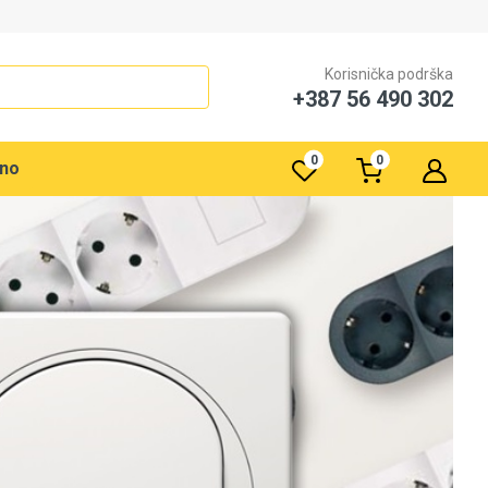
Korisnička podrška
+387 56 490 302
0
0
rno