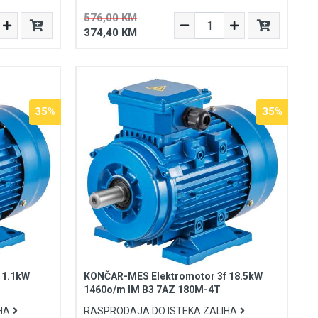
576,00 KM
374,40 KM
35%
35%
 1.1kW
KONČAR-MES Elektromotor 3f 18.5kW
1460o/m IM B3 7AZ 180M-4T
HA
RASPRODAJA DO ISTEKA ZALIHA