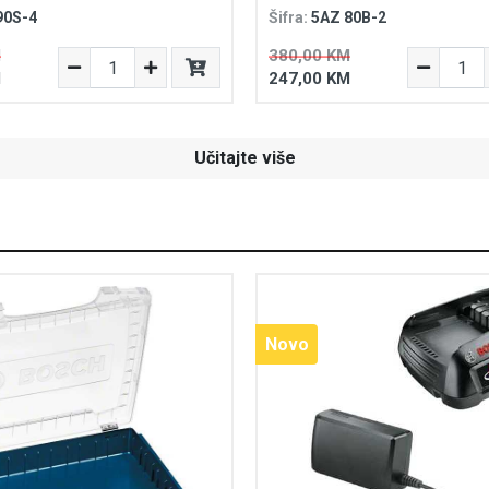
90S-4
Šifra:
5AZ 80B-2
M
380,00 KM
M
247,00 KM
Učitajte više
Novo