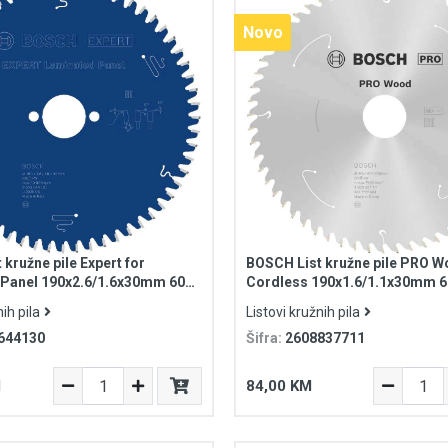
Novo
kružne pile Expert for
BOSCH List kružne pile PRO 
Panel 190x2.6/1.6x30mm 60
Cordless 190x1.6/1.1x30mm 6
ih pila
Listovi kružnih pila
644130
Šifra:
2608837711
M
84,00 KM