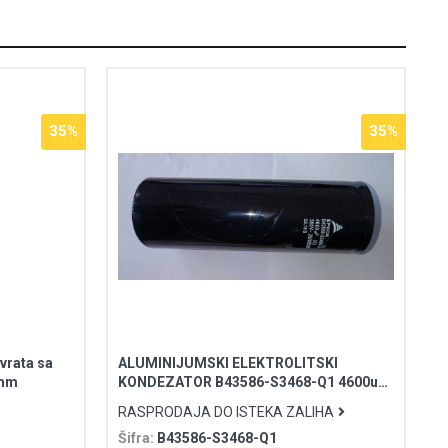
35%
35%
vrata sa
ALUMINIJUMSKI ELEKTROLITSKI
0mm
KONDEZATOR B43586-S3468-Q1 4600uF
385V DC
RASPRODAJA DO ISTEKA ZALIHA
Šifra:
B43586-S3468-Q1