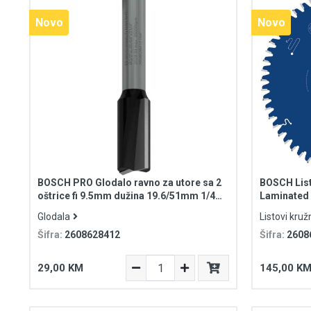
Novo
Novo
BOSCH PRO Glodalo ravno za utore sa 2
BOSCH List 
oštrice fi 9.5mm dužina 19.6/51mm 1/4
Laminated 
prihvat
zuba
Glodala
Listovi kružn
Šifra:
2608628412
Šifra:
2608
29,00 KM
145,00 K