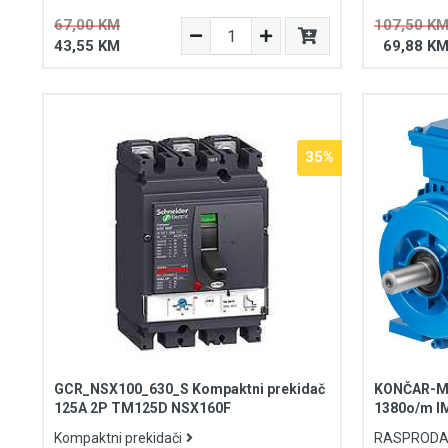
67,00 KM
107,50 K
43,55 KM
69,88 K
35%
GCR_NSX100_630_S Kompaktni prekidač
KONČAR-ME
125A 2P TM125D NSX160F
1380o/m I
Kompaktni prekidači
RASPRODAJ