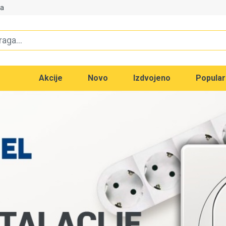
va
Akcije
Novo
Izdvojeno
Popula