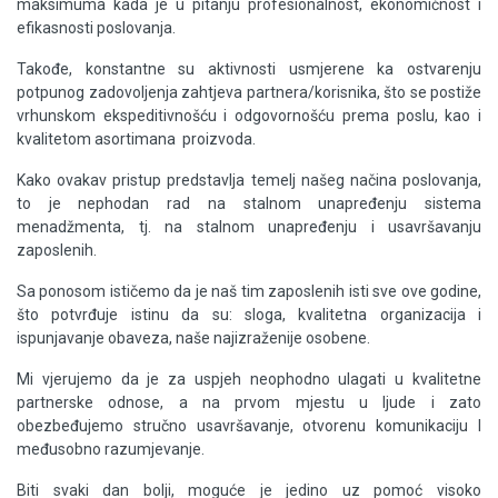
maksimuma kada je u pitanju profesionalnost, ekonomičnost i
efikasnosti poslovanja.
Takođe, konstantne su aktivnosti usmjerene ka ostvarenju
potpunog zadovoljenja zahtjeva partnera/korisnika, što se postiže
vrhunskom ekspeditivnošću i odgovornošću prema poslu, kao i
kvalitetom asortimana proizvoda.
Kako ovakav pristup predstavlja temelj našeg načina poslovanja,
to je nephodan rad na stalnom unapređenju sistema
menadžmenta, tj. na stalnom unapređenju i usavršavanju
zaposlenih.
Sa ponosom ističemo da je naš tim zaposlenih isti sve ove godine,
što potvrđuje istinu da su: sloga, kvalitetna organizacija i
ispunjavanje obaveza, naše najizraženije osobene.
Mi vjerujemo da je za uspjeh neophodno ulagati u kvalitetne
partnerske odnose, a na prvom mjestu u ljude i zato
obezbeđujemo stručno usavršavanje, otvorenu komunikaciju I
međusobno razumjevanje.
Biti svaki dan bolji, moguće je jedino uz pomoć visoko