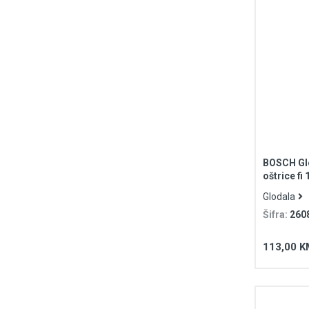
BOSCH Glo
oštrice f
prihvat E
Glodala
Šifra:
260
113,00 K