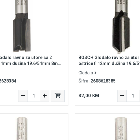
dalo ravno za utore sa 2
BOSCH Glodalo ravno za utor
i 11mm dužina 19.6/51mm 8mm
oštrice fi 12mm dužina 19.
tandard for Wood
prihvat Standard for Wood
Glodala
8628384
Šifra:
2608628385
32,00 KM