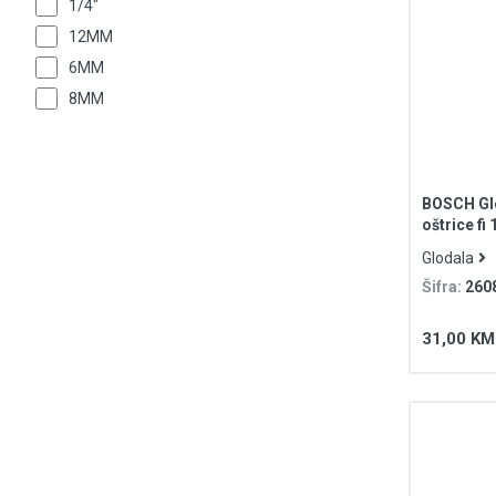
1/4"
12MM
6MM
8MM
BOSCH Glo
oštrice f
prihvat S
Glodala
Šifra:
260
31,00 KM