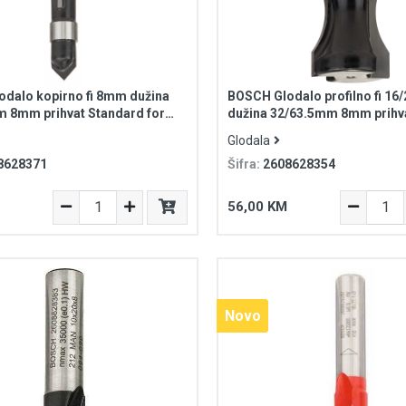
dalo kopirno fi 8mm dužina
BOSCH Glodalo profilno fi 1
 8mm prihvat Standard for
dužina 32/63.5mm 8mm prihv
for Wood
Glodala
8628371
Šifra:
2608628354
56,00 KM
Novo
Novo