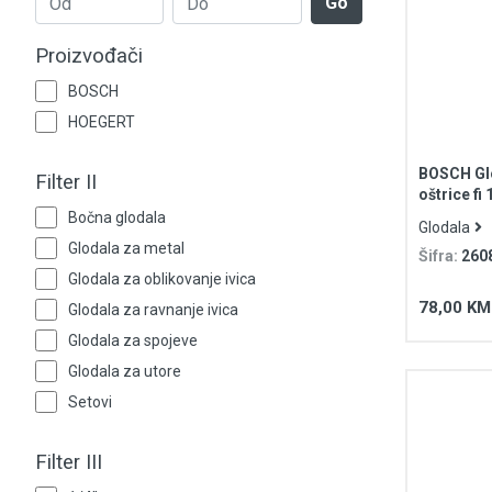
Go
Grijanje i klimatizacija
Proizvođači
Mjerno-regulaciona oprema
BOSCH
RASPRODAJA
HOEGERT
Rasvjeta
BOSCH Glo
Filter II
oštrice f
prihvat E
Tehnička hemija i kućni program
Bočna glodala
Glodala
Glodala za metal
Šifra:
260
Videonadzor
Glodala za oblikovanje ivica
78,00 KM
Glodala za ravnanje ivica
Vijčana roba
Glodala za spojeve
Glodala za utore
Setovi
Filter III