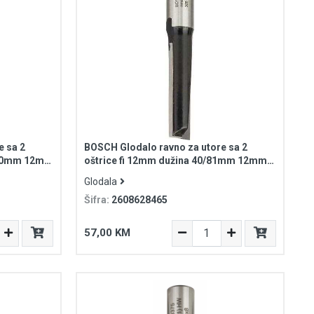
e sa 2
BOSCH Glodalo ravno za utore sa 2
1/80mm 12mm
oštrice fi 12mm dužina 40/81mm 12mm
prihvat Standard for Wood
Glodala
Šifra:
2608628465
57,00 KM