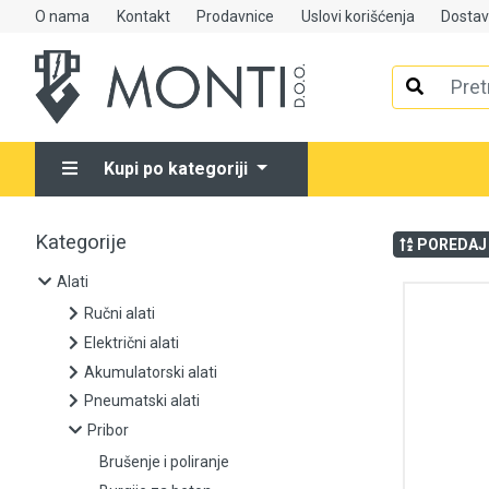
O nama
Kontakt
Prodavnice
Uslovi korišćenja
Dosta
Alati
Ručni alati
Kupi po kategoriji
Električni alati
Akumulatorski alati
Kategorije
POREDAJ
Pneumatski alati
Alati
Ručni alati
Pribor
Električni alati
Akumulatorski alati
Brušenje i poliranje
Pneumatski alati
Pribor
Burgije za beton
Brušenje i poliranje
Burgije za drvo