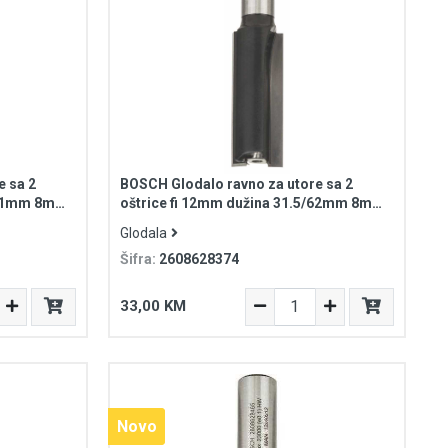
e sa 2
BOSCH Glodalo ravno za utore sa 2
6/51mm 8mm
oštrice fi 12mm dužina 31.5/62mm 8mm
prihvat Standard for Wood
Glodala
Šifra:
2608628374
33,00 KM
Novo
Novo