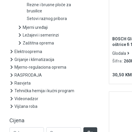
Listovi ubodnih i sabljastih pila
Rezne i brusne ploče za
brusilice
Ostali pribor
Setovi raznog pribora
Pribor i oprema za gravirke
Mjerni uređaji
Ležajevi i semerinzi
BOSCH Glo
Pribor i oprema za zavarivanje
Zaštitna oprema
oštrice f
prihvat S
Elektrooprema
Glodala
Rezne i brusne ploče za brusilice
Grijanje i klimatizacija
Šifra:
260
Mjerno-regulaciona oprema
Setovi raznog pribora
30,50 KM
RASPRODAJA
Mjerni uređaji
Rasvjeta
Tehnička hemija i kućni program
Ležajevi i semerinzi
Videonadzor
Vijčana roba
Zaštitna oprema
Cijena
Elektrooprema