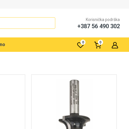
Korisnička podrška
+387 56 490 302
0
0
rno