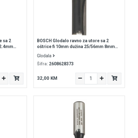
e sa 2
BOSCH Glodalo ravno za utore sa 2
/62.4mm
oštrice fi 10mm dužina 25/56mm 8mm
prihvat Standard for Wood
Glodala
Šifra:
2608628373
32,00 KM