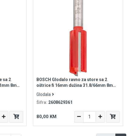
e sa 2
BOSCH Glodalo ravno za utore sa 2
6/51mm 8mm
oštrice fi 16mm dužina 31.8/66mm 8mm
prihvat Expert for Wood
Glodala
Šifra:
2608629361
80,00 KM