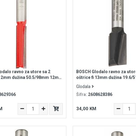
dalo ravno za utore sa 2
BOSCH Glodalo ravno za utor
i 12mm dužina 50.5/98mm 12mm
oštrice fi 13mm dužina 19.
xpert for Wood
prihvat Standard for Wood
Glodala
8629366
Šifra:
2608628386
M
34,00 KM