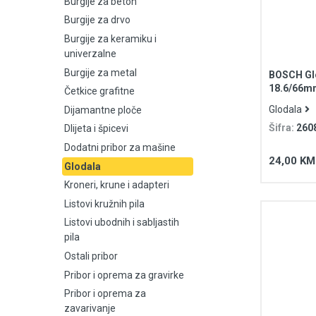
Burgije za beton
Burgije za drvo
Burgije za keramiku i univerzalne
Burgije za keramiku i
univerzalne
Burgije za metal
Burgije za metal
BOSCH Glo
18.6/66mm
Četkice grafitne
Četkice grafitne
Wood
Glodala
Dijamantne ploče
Dijamantne ploče
Šifra:
260
Dlijeta i špicevi
Dodatni pribor za mašine
Dlijeta i špicevi
24,00 KM
Glodala
Kroneri, krune i adapteri
Dodatni pribor za mašine
Listovi kružnih pila
Glodala
Listovi ubodnih i sabljastih
pila
Kroneri, krune i adapteri
Ostali pribor
Pribor i oprema za gravirke
Listovi kružnih pila
Pribor i oprema za
zavarivanje