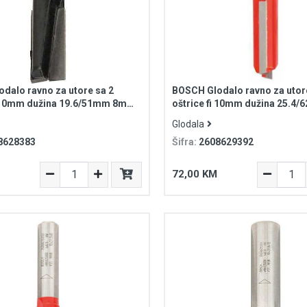
dalo ravno za utore sa 2
BOSCH Glodalo ravno za utor
i 10mm dužina 19.6/51mm 8mm
oštrice fi 10mm dužina 25.4
tandard for Wood
8mm prihvat Expert for Wood
Glodala
8628383
Šifra:
2608629392
72,00 KM