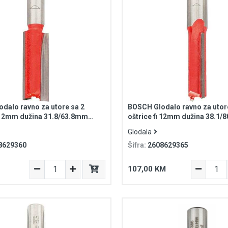
dalo ravno za utore sa 2
BOSCH Glodalo ravno za utor
i 12mm dužina 31.8/63.8mm
oštrice fi 12mm dužina 38.
at Expert for Wood
prihvat Expert for Wood
Glodala
8629360
Šifra:
2608629365
107,00 KM