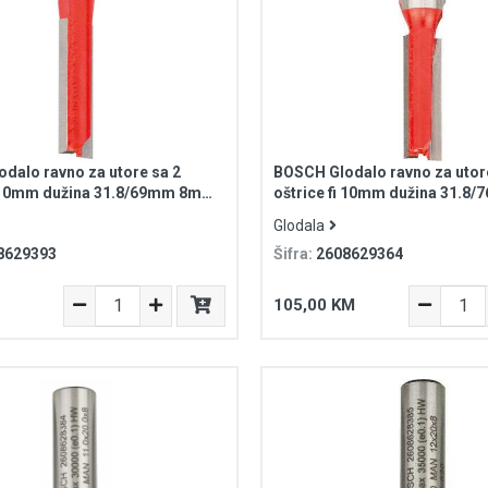
dalo ravno za utore sa 2
BOSCH Glodalo ravno za utor
i 10mm dužina 31.8/69mm 8mm
oštrice fi 10mm dužina 31.
xpert for Wood
prihvat Expert for Wood
Glodala
8629393
Šifra:
2608629364
105,00 KM