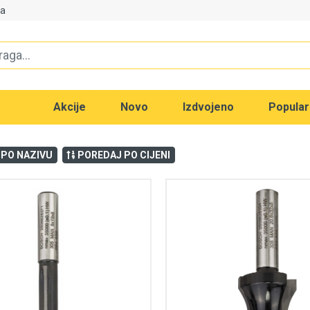
va
Akcije
Novo
Izdvojeno
Popula
 PO NAZIVU
POREDAJ PO CIJENI