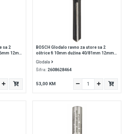
e sa 2
BOSCH Glodalo ravno za utore sa 2
8/76mm 12mm
oštrice fi 10mm dužina 40/81mm 12mm
prihvat Standard for Wood
Glodala
Šifra:
2608628464
53,00 KM