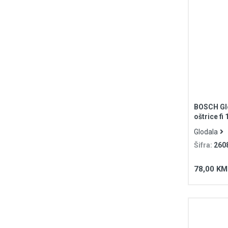
BOSCH Glo
oštrice f
8mm prihv
Glodala
Šifra:
260
78,00 KM