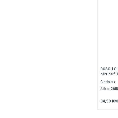
BOSCH Glo
oštrice f
prihvat S
Glodala
Šifra:
260
34,50 KM