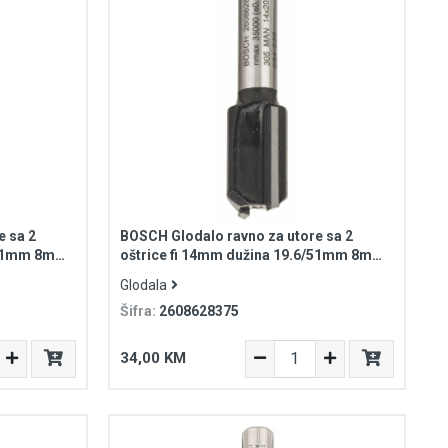
e sa 2
BOSCH Glodalo ravno za utore sa 2
6/51mm 8mm
oštrice fi 14mm dužina 19.6/51mm 8mm
prihvat Standard for Wood
Glodala
Šifra:
2608628375
34,00 KM