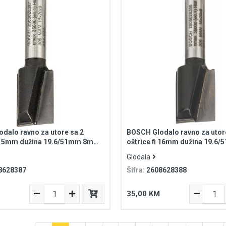
dalo ravno za utore sa 2
BOSCH Glodalo ravno za utor
i 15mm dužina 19.6/51mm 8mm
oštrice fi 16mm dužina 19.
tandard for Wood
prihvat Standard for Wood
Glodala
8628387
Šifra:
2608628388
35,00 KM