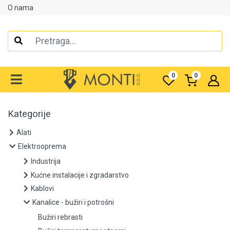
O nama
Alati
Elektrooprema
0
0
Industrija
Kućne instalacije i zgradarstvo
Kategorije
Kablovi
Alati
Elektrooprema
Kanalice - bužiri i potrošni
Industrija
Kućne instalacije i zgradarstvo
Bužiri rebrasti
Kablovi
Kanalice - bužiri i potrošni
Bužiri temperaturnootporni
Bužiri rebrasti
Bužiri termoskupljajući