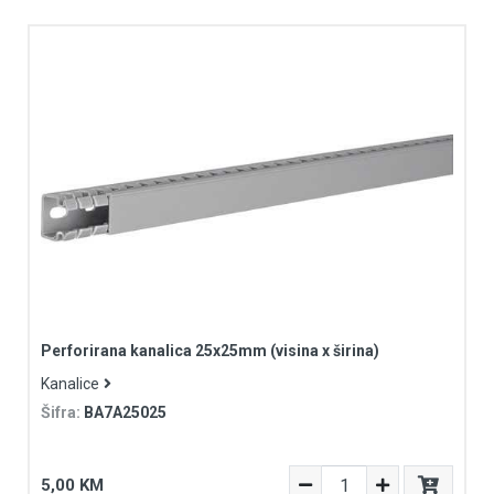
Perforirana kanalica 25x25mm (visina x širina)
Kanalice
Šifra:
BA7A25025
5,00 KM