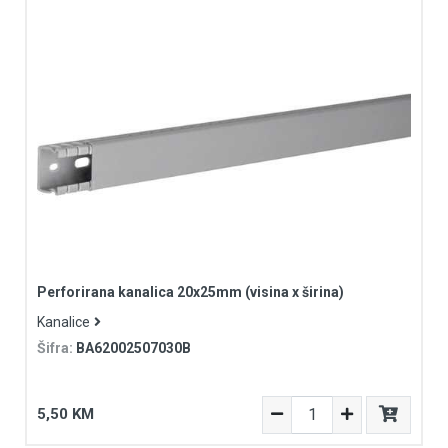
Perforirana kanalica 20x25mm (visina x širina)
Kanalice
Šifra:
BA62002507030B
5,50 KM