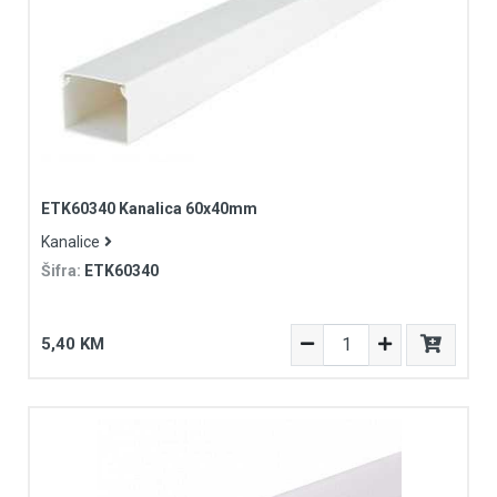
ETK60340 Kanalica 60x40mm
Kanalice
Šifra:
ETK60340
5,40 KM