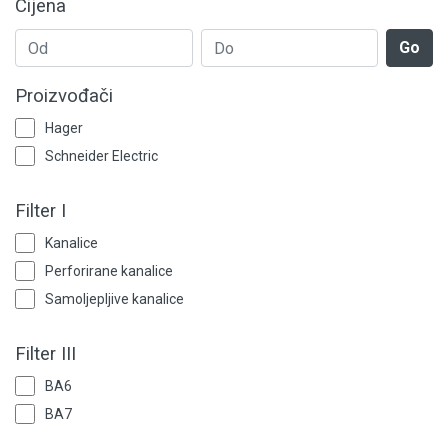
Cijena
RASPRODAJA
Go
Rasvjeta
Proizvođači
Tehnička hemija i kućni program
Hager
Videonadzor
Schneider Electric
Vijčana roba
Filter I
Kanalice
Perforirane kanalice
Samoljepljive kanalice
Filter III
BA6
BA7