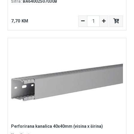
Šifra:
BA64002507030B
7,70 KM
Perforirana kanalica 40x40mm (visina x širina)