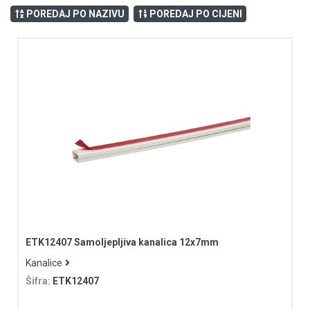
POREDAJ PO NAZIVU
POREDAJ PO CIJENI
ETK12407 Samoljepljiva kanalica 12x7mm
Kanalice
Šifra:
ETK12407