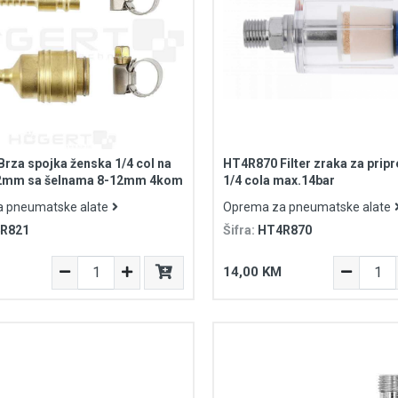
rza spojka ženska 1/4 col na
HT4R870 Filter zraka za prip
7.2mm sa šelnama 8-12mm 4kom
1/4 cola max.14bar
 pneumatske alate
Oprema za pneumatske alate
R821
Šifra:
HT4R870
14,00 KM