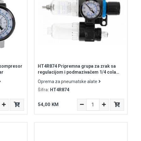
 kompresor
HT4R874 Pripremna grupa za zrak sa
ar
regulacijom i podmazivačem 1/4 cola
max. 9bar 25cm³/15cm³
Oprema za pneumatske alate
Šifra:
HT4R874
54,00 KM