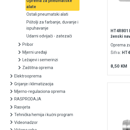
Oprema za pneumatske
alate
Pištolji za farbanje, duvanje i ispuhavanje
Ostali pneumatski alati
Pištolji za farbanje, duvanje i
Udarni odvijači - zatezači
ispuhavanje
HT4R801 B
Udarni odvijači - zatezači
ženski nav
Pribor
Pribor
Oprema za
Mjerni uređaji
Mjerni uređaji
Šifra:
HT4
Ležajevi i semerinzi
Ležajevi i semerinzi
8,50 KM
Zaštitna oprema
Elektrooprema
Zaštitna oprema
Grijanje i klimatizacija
Mjerno-regulaciona oprema
Elektrooprema
RASPRODAJA
Grijanje i klimatizacija
Rasvjeta
Tehnička hemija i kućni program
Mjerno-regulaciona oprema
Videonadzor