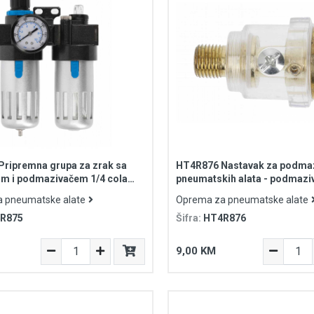
ripremna grupa za zrak sa
HT4R876 Nastavak za podmaz
om i podmazivačem 1/4 cola
pneumatskih alata - podmaziv
r 90cm³/60cm³
 pneumatske alate
Oprema za pneumatske alate
R875
Šifra:
HT4R876
9,00 KM