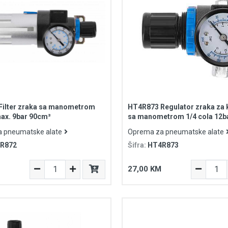
Filter zraka sa manometrom
HT4R873 Regulator zraka za
max. 9bar 90cm³
sa manometrom 1/4 cola 12b
 pneumatske alate
Oprema za pneumatske alate
R872
Šifra:
HT4R873
27,00 KM