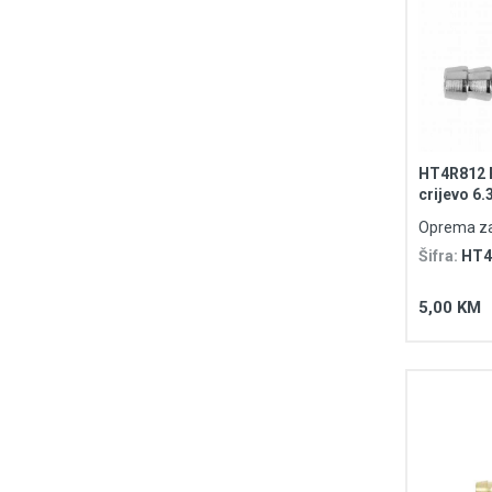
HT4R812 B
crijevo 
Oprema za
Šifra:
HT4
5,00 KM