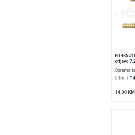
HT4R821 B
crijevo 
Oprema za
Šifra:
HT4
14,00 KM