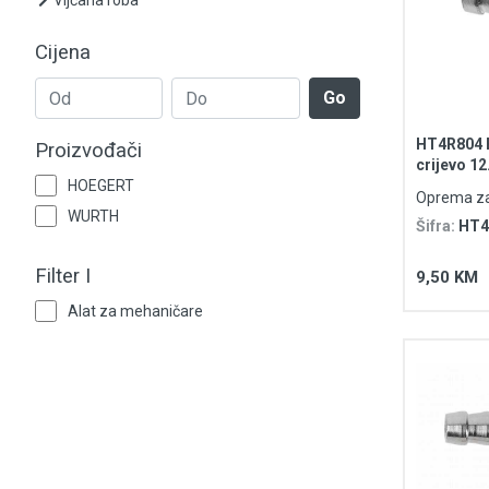
Vijčana roba
RASPRODAJA
Cijena
Rasvjeta
Go
Tehnička hemija i kućni program
HT4R804 B
Proizvođači
Videonadzor
crijevo 1
HOEGERT
Oprema za
Vijčana roba
WURTH
Šifra:
HT4
Filter I
9,50 KM
Alat za mehaničare