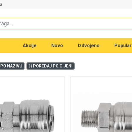
va
Akcije
Novo
Izdvojeno
Popula
 PO NAZIVU
POREDAJ PO CIJENI