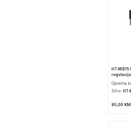
HT4R875 P
regulacij
max. 9ba
Oprema za
Šifra:
HT4
85,00 KM