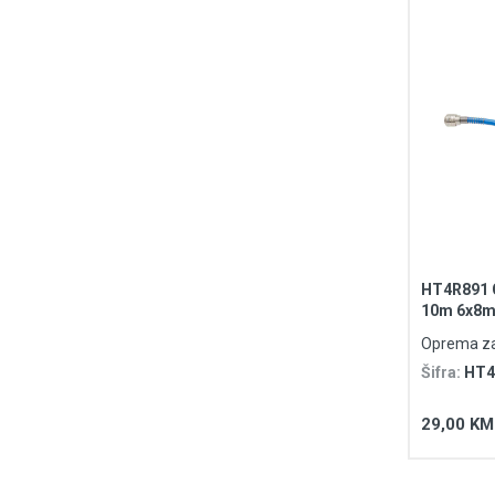
HT4R891 C
10m 6x8
Oprema za
Šifra:
HT4
29,00 KM