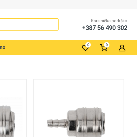
Korisnička podrška
+387 56 490 302
0
0
rno