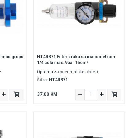
remnu grupu
HT4R871 Filter zraka sa manometrom
1/4 cola max. 9bar 15cm³
Oprema za pneumatske alate
Šifra:
HT4R871
37,00 KM