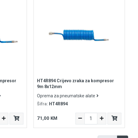
ompresor
HT4R894 Crijevo zraka za kompresor
9m 8x12mm
Oprema za pneumatske alate
Šifra:
HT4R894
71,00 KM