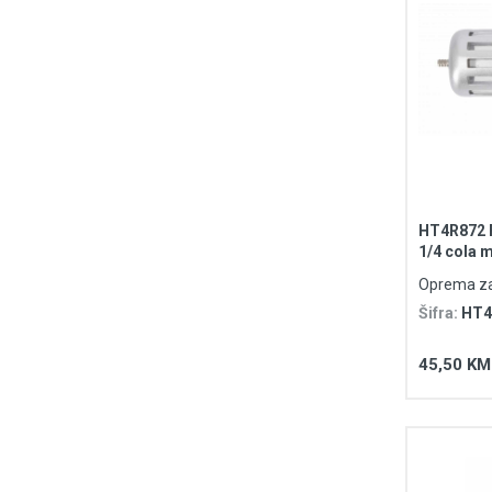
HT4R872 
1/4 cola 
Oprema za
Šifra:
HT4
45,50 KM