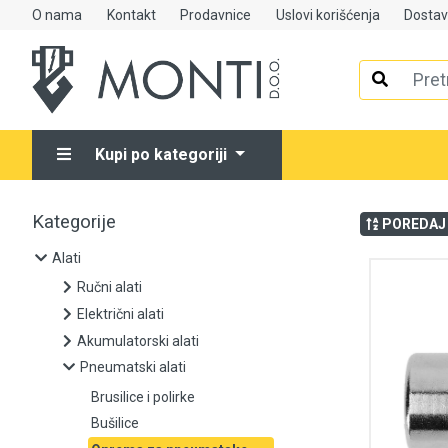
O nama
Kontakt
Prodavnice
Uslovi korišćenja
Dosta
Alati
Ručni alati
Kupi po kategoriji
Električni alati
Akumulatorski alati
Kategorije
POREDAJ
Pneumatski alati
Alati
Ručni alati
Brusilice i polirke
Električni alati
Akumulatorski alati
Bušilice
Pneumatski alati
Oprema za pneumatske alate
Brusilice i polirke
Bušilice
Ostali pneumatski alati