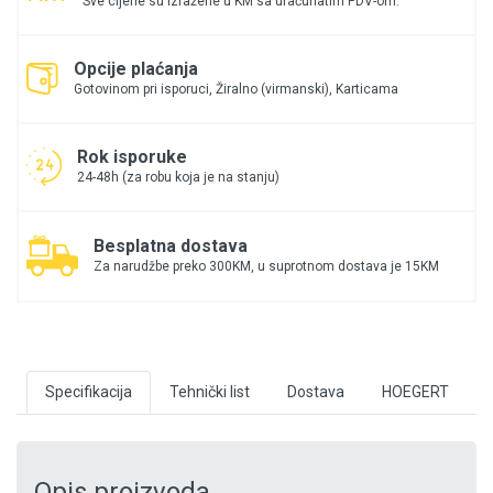
Sve cijene su izražene u KM sa uračunatim PDV-om.
Opcije plaćanja
Gotovinom pri isporuci, Žiralno (virmanski), Karticama
Rok isporuke
24-48h (za robu koja je na stanju)
Besplatna dostava
Za narudžbe preko 300KM, u suprotnom dostava je 15KM
Specifikacija
Tehnički list
Dostava
HOEGERT
Opis proizvoda