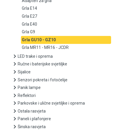
Adapteri za grla
Grla E14
Grla E27
Grla E27
Grla E40
Grla E40
Grla G9
Grla G9
Grla GU10 - GZ10
Grla MR11 - MR16 - JCDR
Grla GU10 - GZ10
LED trake i oprema
Ručne i baterijske svjetiljke
Grla MR11 - MR16 - JCDR
Sijalice
LED trake i oprema
Senzori pokreta i fotoćelije
Panik lampe
Ručne i baterijske svjetiljke
Reflektori
Parkovske i ulične svjetiljke i oprema
Sijalice
Ostala rasvjeta
Paneli i plafonjere
Senzori pokreta i fotoćelije
Šinska rasvjeta