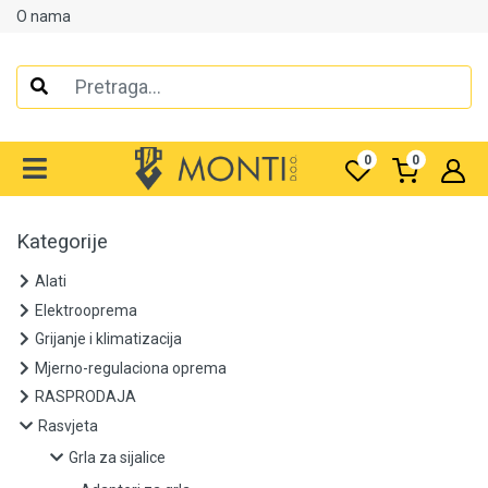
O nama
Alati
Elektrooprema
0
0
Grijanje i klimatizacija
Mjerno-regulaciona oprema
Kategorije
RASPRODAJA
Alati
Elektrooprema
Rasvjeta
Grijanje i klimatizacija
Mjerno-regulaciona oprema
Grla za sijalice
RASPRODAJA
Rasvjeta
Adapteri za grla
Grla za sijalice
Grla E14