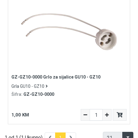
Videonadzor
Vijčana roba
GZ-GZ10-0000 Grlo za sijalice GU10 - GZ10
Grla GU10 - GZ10
Šifra:
GZ-GZ10-0000
1,00 KM
1 od 1 (1 Ukupno)
1