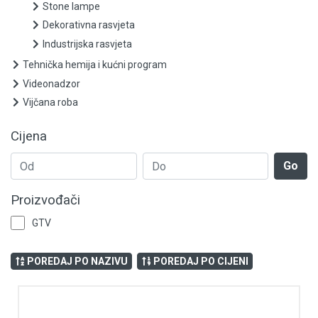
Panik lampe
Stone lampe
Dekorativna rasvjeta
Reflektori
Industrijska rasvjeta
Tehnička hemija i kućni program
Parkovske i ulične svjetiljke i oprema
Videonadzor
Ostala rasvjeta
Vijčana roba
Paneli i plafonjere
Cijena
Šinska rasvjeta
Go
Stone lampe
Proizvođači
GTV
Dekorativna rasvjeta
Industrijska rasvjeta
POREDAJ PO NAZIVU
POREDAJ PO CIJENI
Tehnička hemija i kućni program