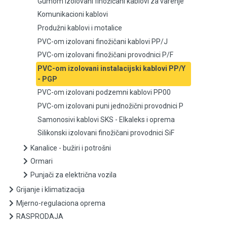
Gumom izolovani finožičani kablovi za varenje
Komunikacioni kablovi
Produžni kablovi i motalice
Produžni kablovi i motalice
PVC-om izolovani finožičani kablovi PP/J
PVC-om izolovani finožičani kablovi PP/J
PVC-om izolovani finožičani provodnici P/F
PVC-om izolovani finožičani provodnici P/F
PVC-om izolovani instalacijski kablovi PP/Y
- PGP
PVC-om izolovani instalacijski kablovi PP/Y - PGP
PVC-om izolovani podzemni kablovi PP00
PVC-om izolovani puni jednožični provodnici P
PVC-om izolovani podzemni kablovi PP00
Samonosivi kablovi SKS - Elkaleks i oprema
Silikonski izolovani finožičani provodnici SiF
PVC-om izolovani puni jednožični provodnici P
Kanalice - bužiri i potrošni
Samonosivi kablovi SKS - Elkaleks i oprema
Ormari
Punjači za električna vozila
Silikonski izolovani finožičani provodnici SiF
Grijanje i klimatizacija
Mjerno-regulaciona oprema
Kanalice - bužiri i potrošni
RASPRODAJA