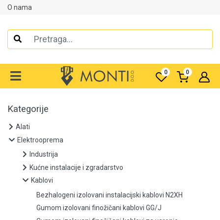
O nama
Alati
Elektrooprema
0
0
Industrija
Kućne instalacije i zgradarstvo
Kategorije
Kablovi
Alati
Elektrooprema
Bezhalogeni izolovani instalacijski kablovi N2XH
Industrija
Kućne instalacije i zgradarstvo
Gumom izolovani finožičani kablovi GG/J
Kablovi
Gumom izolovani finožičani kablovi za varenje
Bezhalogeni izolovani instalacijski kablovi N2XH
Gumom izolovani finožičani kablovi GG/J
Komunikacioni kablovi