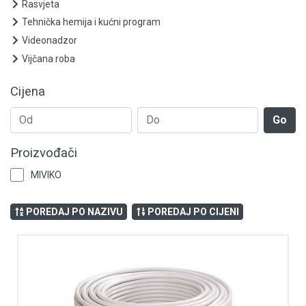
Ormari
Rasvjeta
Tehnička hemija i kućni program
Punjači za električna vozila
Videonadzor
Vijčana roba
Grijanje i klimatizacija
Cijena
Mjerno-regulaciona oprema
Go
RASPRODAJA
Proizvođači
Rasvjeta
MIVIKO
Tehnička hemija i kućni program
POREDAJ PO NAZIVU
POREDAJ PO CIJENI
Videonadzor
Vijčana roba