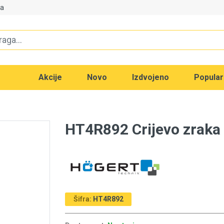
va
Akcije
Novo
Izdvojeno
Popula
HT4R892 Crijevo zrak
Šifra:
HT4R892