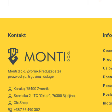
Kontakt
Inf
O na
Prod
Uslov
Monti d.o.o. Zvornik Preduzeće za
proizvodnju, trgovinu i usluge.
Dost
Ponu
Karakaj 75400 Zvornik
Posl
Sremska 2 - TC ”Oktan”, 76300 Bijeljina
Olx Shop
Blog
+387 56 490 302