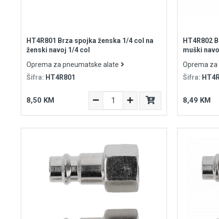
HT4R801 Brza spojka ženska 1/4 col na
HT4R802 Br
ženski navoj 1/4 col
muški navoj
Oprema za pneumatske alate
Oprema za 
Šifra:
HT4R801
Šifra:
HT4R
8,50 KM
8,49 KM