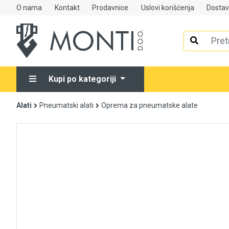
O nama
Kontakt
Prodavnice
Uslovi korišćenja
Dosta
Alati
Elektrooprema
Kupi po kategoriji
Grijanje i klimatizacija
Alati
Pneumatski alati
Oprema za pneumatske alate
Mjerno-regulaciona oprema
RASPRODAJA
Rasvjeta
Tehnička hemija i kućni program
Videonadzor
Vijčana roba