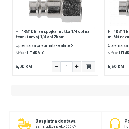
HT4R810 Brza spojka muška 1/4 col na
HT4R811 Br
ženski navoj 1/4 col 2kom
muški navo
Oprema za pneumatske alate
Oprema za 
Šifra:
HT4R810
Šifra:
HT4R
5,00 KM
5,50 KM
Besplatna dostava
P
Za narudžbe preko 300KM
Po