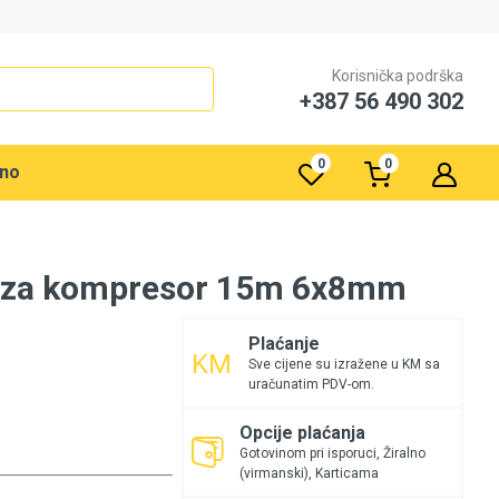
Korisnička podrška
+387 56 490 302
0
0
rno
a za kompresor 15m 6x8mm
Plaćanje
Sve cijene su izražene u KM sa
uračunatim PDV-om.
Opcije plaćanja
Gotovinom pri isporuci, Žiralno
(virmanski), Karticama