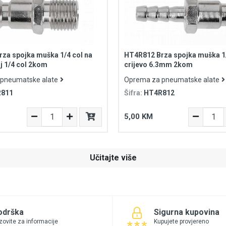
za spojka muška 1/4 col na
HT4R812 Brza spojka muška 1/
j 1/4 col 2kom
crijevo 6.3mm 2kom
pneumatske alate
Oprema za pneumatske alate
811
Šifra:
HT4R812
5,00 KM
Učitajte više
odrška
Sigurna kupovina
zovite za informacije
Kupujete provjereno