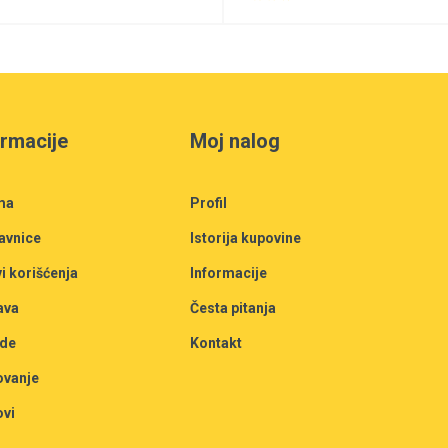
ormacije
Moj nalog
ma
Profil
avnice
Istorija kupovine
i korišćenja
Informacije
ava
Česta pitanja
de
Kontakt
ovanje
ovi