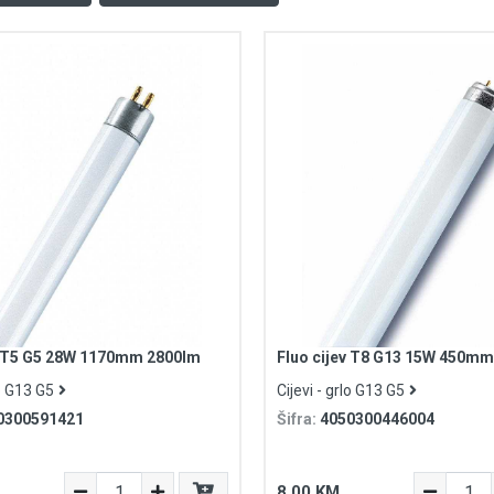
v T5 G5 28W 1170mm 2800lm
Fluo cijev T8 G13 15W 450mm
lo G13 G5
Cijevi - grlo G13 G5
0300591421
Šifra:
4050300446004
8,00 KM