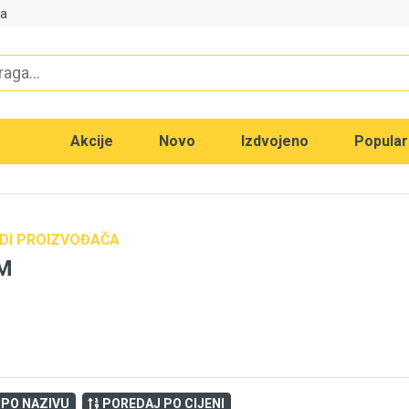
va
Akcije
Novo
Izdvojeno
Popula
DI PROIZVOĐAČA
M
 PO NAZIVU
POREDAJ PO CIJENI