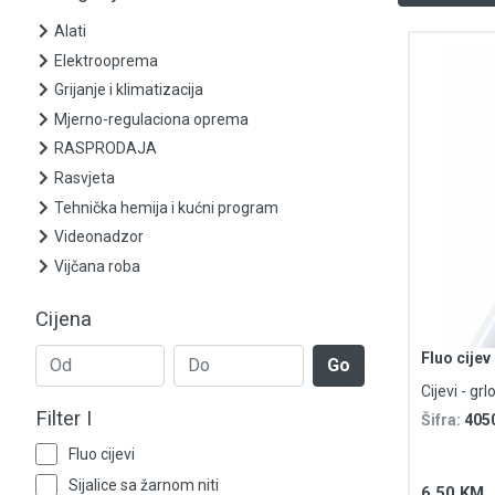
Alati
Elektrooprema
Grijanje i klimatizacija
Mjerno-regulaciona oprema
RASPRODAJA
Rasvjeta
Tehnička hemija i kućni program
Videonadzor
Vijčana roba
Cijena
Fluo cije
Go
Cijevi - gr
Filter I
Šifra:
405
Fluo cijevi
Sijalice sa žarnom niti
6,50 KM