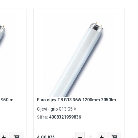
 950lm
Fluo cijev T8 G13 36W 1200mm 2050lm
Cijevi - grlo G13 G5
Šifra:
4008321959836
4,00 KM