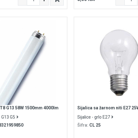
v T8 G13 58W 1500mm 4000lm
Sijalica sa žarnom niti E27 2
lo G13 G5
Sijalice - grlo E27
8321959850
Šifra:
CL 25