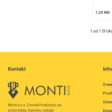
1,20 KM
1 od 1 (9 Uk
Kontakt
Inf
O na
Prod
Uslov
Monti d.o.o. Zvornik Preduzeće za
proizvodnju, trgovinu i usluge.
Dost