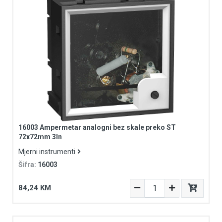
16003 Ampermetar analogni bez skale preko ST
72x72mm 3In
Mjerni instrumenti
Šifra:
16003
84,24 KM