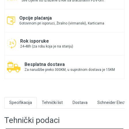
Sve cijene su izražene u KM sa uračunatim PDV-om.
Opcije plaćanja
Gotovinom pri isporuci, Žiralno (virmanski), Karticama
Rok isporuke
24-48h (za robu koja je na stanju)
Besplatna dostava
Za narudžbe preko 300KM, u suprotnom dostava je 15KM
Specifikacija
Tehnički list
Dostava
Schneider Electri
Tehnički podaci