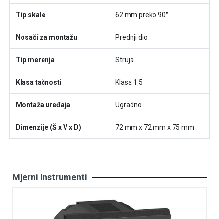
Tip skale
62 mm preko 90°
Nosači za montažu
Prednji dio
Tip merenja
Struja
Klasa tačnosti
Klasa 1.5
Montaža uređaja
Ugradno
Dimenzije (Š x V x D)
72 mm x 72 mm x 75 mm
Mjerni instrumenti