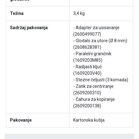
Težina
3,4 kg
Sadržaj pakovanja
- Adapter za usisavanje
(2600499077)
- Glodalo za utore (Ø 8 mm)
(2608628381)
- Paralelni graničnik
(1609203M85)
- Rašljasti ključ
(1609203V40)
- Stezne čeljusti (3 komada)
- Zatik za centriranje
(2609200310)
- Čahura za kopiranje
(2609200138)
Pakovanje
Kartonska kutija