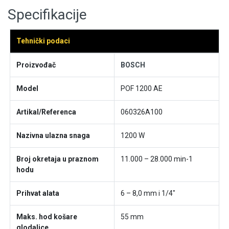
Specifikacije
Tehnički podaci
Proizvođač
BOSCH
Model
POF 1200 AE
Artikal/Referenca
060326A100
Nazivna ulazna snaga
1200 W
Broj okretaja u praznom
11.000 – 28.000 min-1
hodu
Prihvat alata
6 – 8,0 mm i 1/4"
Maks. hod košare
55 mm
glodalice