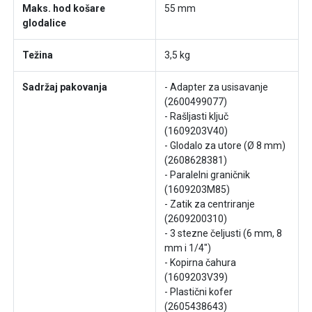
Maks. hod košare
55 mm
glodalice
Težina
3,5 kg
Sadržaj pakovanja
- Adapter za usisavanje
(2600499077)
- Rašljasti ključ
(1609203V40)
- Glodalo za utore (Ø 8 mm)
(2608628381)
- Paralelni graničnik
(1609203M85)
- Zatik za centriranje
(2609200310)
- 3 stezne čeljusti (6 mm, 8
mm i 1/4")
- Kopirna čahura
(1609203V39)
- Plastični kofer
(2605438643)