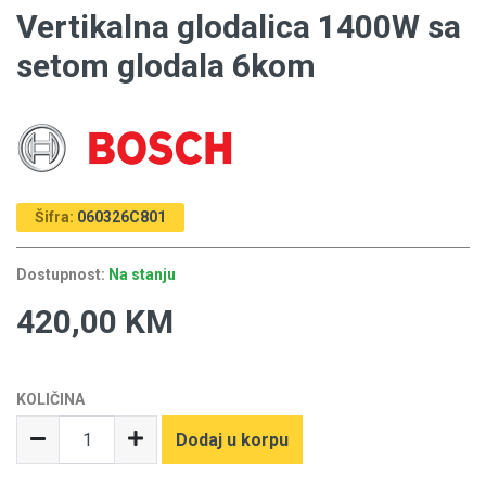
Vertikalna glodalica 1400W sa
setom glodala 6kom
Šifra:
060326C801
Dostupnost:
Na stanju
420,00 KM
KOLIČINA
Dodaj u korpu