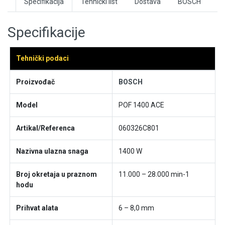
Specifikacija
Tehnički list
Dostava
BOSCH
Specifikacije
Tehnički podaci
Proizvođač
BOSCH
Model
POF 1400 ACE
Artikal/Referenca
060326C801
Nazivna ulazna snaga
1400 W
Broj okretaja u praznom
11.000 – 28.000 min-1
hodu
Prihvat alata
6 – 8,0 mm