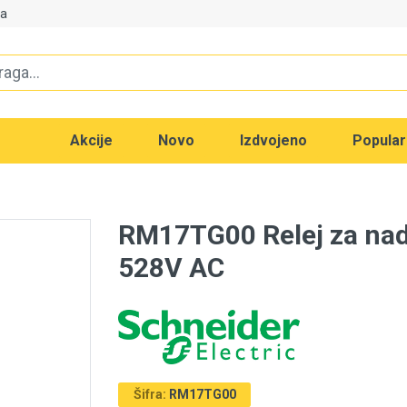
va
Akcije
Novo
Izdvojeno
Popula
RM17TG00 Relej za nad
528V AC
Šifra:
RM17TG00