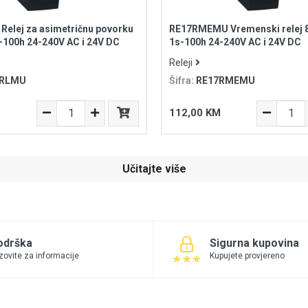
elej za asimetričnu povorku
RE17RMEMU Vremenski relej 8
-100h 24-240V AC i 24V DC
1s-100h 24-240V AC i 24V DC
Releji
7RLMU
Šifra:
RE17RMEMU
112,00 KM
Učitajte više
odrška
Sigurna kupovina
zovite za informacije
Kupujete provjereno