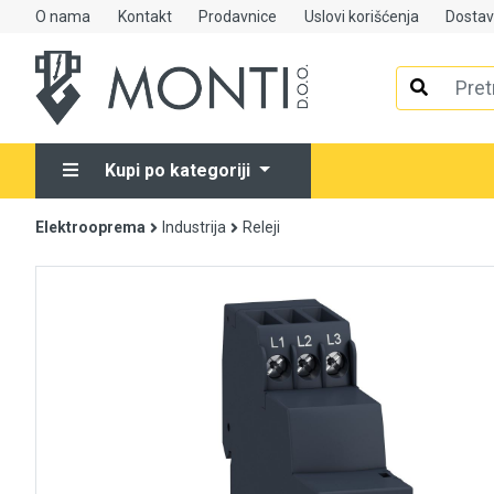
O nama
Kontakt
Prodavnice
Uslovi korišćenja
Dosta
Alati
Elektrooprema
Kupi po kategoriji
Grijanje i klimatizacija
Elektrooprema
Industrija
Releji
Mjerno-regulaciona oprema
RASPRODAJA
Rasvjeta
Tehnička hemija i kućni program
Videonadzor
Vijčana roba