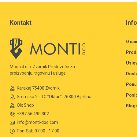
Kontakt
Inf
O na
Prod
Uslov
Monti d.o.o. Zvornik Preduzeće za
proizvodnju, trgovinu i usluge.
Dost
Ponu
Karakaj 75400 Zvornik
Posl
Sremska 2 - TC ”Oktan”, 76300 Bijeljina
Olx Shop
Blog
+387 56 490 302
info@monti-doo.com
Pon-Sub 07:00 - 17:00