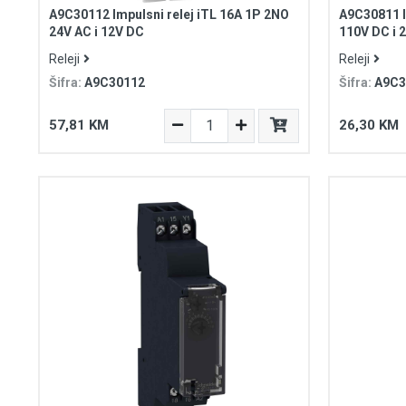
A9C30112 Impulsni relej iTL 16A 1P 2NO
A9C30811 I
24V AC i 12V DC
110V DC i 
Releji
Releji
Šifra:
A9C30112
Šifra:
A9C3
57,81 KM
26,30 KM