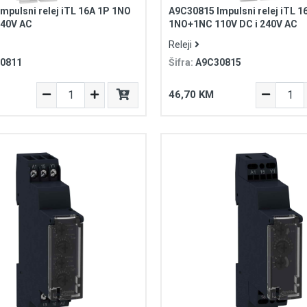
mpulsni relej iTL 16A 1P 1NO
A9C30815 Impulsni relej iTL 1
240V AC
1NO+1NC 110V DC i 240V AC
Releji
0811
Šifra:
A9C30815
46,70 KM