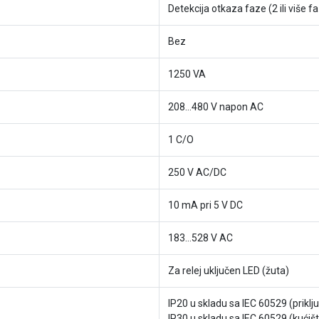
Detekcija otkaza faze (2 ili više f
Bez
1250 VA
208...480 V napon AC
1 C/O
250 V AC/DC
10 mA pri 5 V DC
183…528 V AC
Za relej uključen LED (žuta)
IP20 u skladu sa IEC 60529 (priklju
IP30 u skladu sa IEC 60529 (kućiš