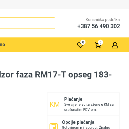
Korisnička podrška
+387 56 490 302
0
0
rno
zor faza RM17-T opseg 183-
Plaćanje
Sve cijene su izražene u KM sa
uračunatim PDV-om.
Opcije plaćanja
Gotovinom pri isporuci, Žiralno