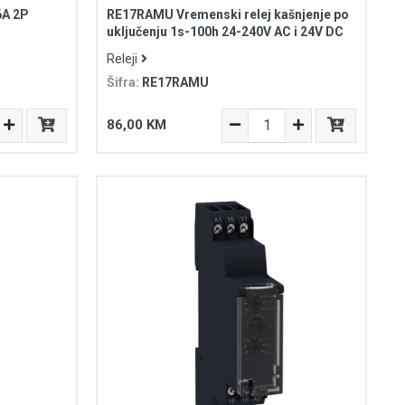
6A 2P
RE17RAMU Vremenski relej kašnjenje po
uključenju 1s-100h 24-240V AC i 24V DC
Releji
Šifra:
RE17RAMU
86,00 KM