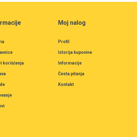
ormacije
Moj nalog
ma
Profil
avnice
Istorija kupovine
i korišćenja
Informacije
ava
Česta pitanja
de
Kontakt
ovanje
ovi