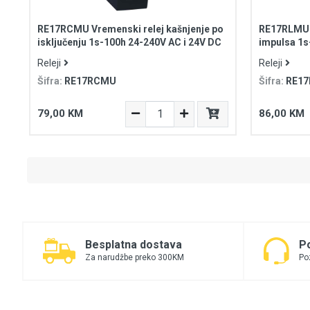
RE17RCMU Vremenski relej kašnjenje po
RE17RLMU R
isključenju 1s-100h 24-240V AC i 24V DC
impulsa 1s
Releji
Releji
Šifra:
RE17RCMU
Šifra:
RE1
79,00 KM
86,00 KM
Besplatna dostava
P
Za narudžbe preko 300KM
Po