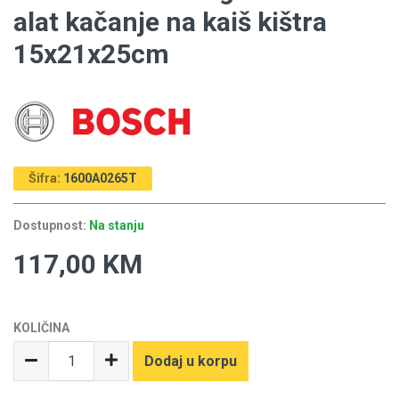
alat kačanje na kaiš kištra
15x21x25cm
Šifra:
1600A0265T
Dostupnost:
Na stanju
117,00 KM
KOLIČINA
Dodaj u korpu