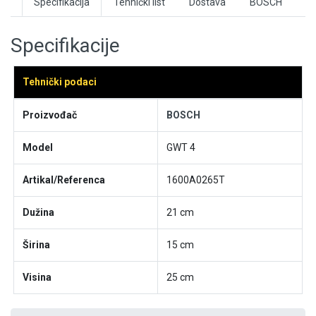
Specifikacija
Tehnički list
Dostava
BOSCH
Specifikacije
Tehnički podaci
Proizvođač
BOSCH
Model
GWT 4
Artikal/Referenca
1600A0265T
Dužina
21 cm
Širina
15 cm
Visina
25 cm