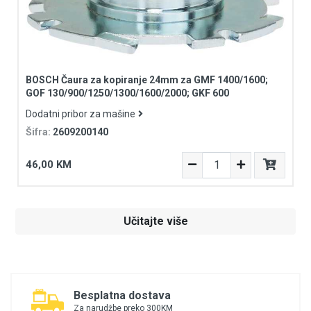
BOSCH Čaura za kopiranje 24mm za GMF 1400/1600;
GOF 130/900/1250/1300/1600/2000; GKF 600
Dodatni pribor za mašine
Šifra:
2609200140
46,00 KM
Učitajte više
Besplatna dostava
Za narudžbe preko 300KM