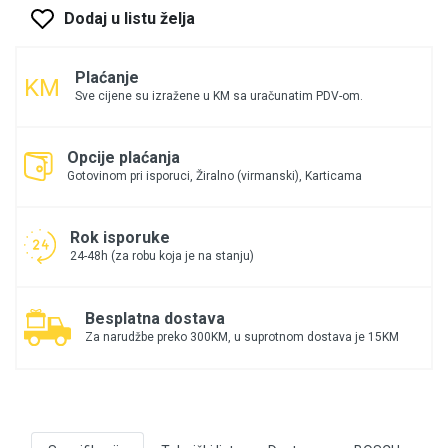
Dodaj u listu želja
Plaćanje
Sve cijene su izražene u KM sa uračunatim PDV-om.
Opcije plaćanja
Gotovinom pri isporuci, Žiralno (virmanski), Karticama
Rok isporuke
24-48h (za robu koja je na stanju)
Besplatna dostava
Za narudžbe preko 300KM, u suprotnom dostava je 15KM