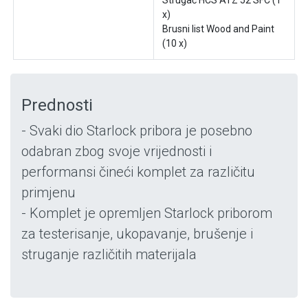
Strugač HCS ATZ 52 SFC (1
x)
Brusni list Wood and Paint
(10 x)
Prednosti
- Svaki dio Starlock pribora je posebno
odabran zbog svoje vrijednosti i
performansi čineći komplet za različitu
primjenu
- Komplet je opremljen Starlock priborom
za testerisanje, ukopavanje, brušenje i
struganje različitih materijala