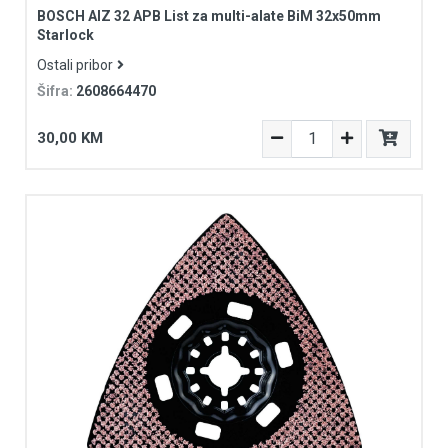
BOSCH AIZ 32 APB List za multi-alate BiM 32x50mm
Starlock
Ostali pribor
Šifra:
2608664470
30,00 KM