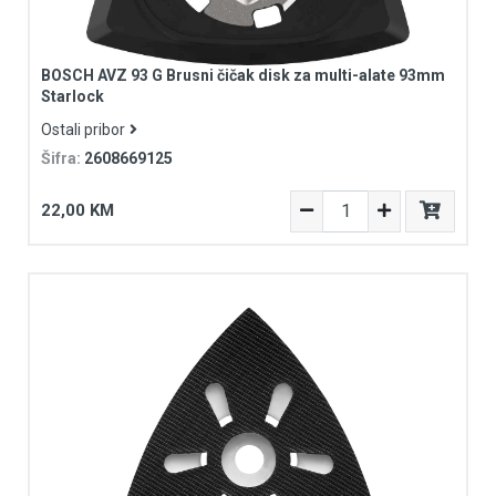
BOSCH AVZ 93 G Brusni čičak disk za multi-alate 93mm
Starlock
Ostali pribor
Šifra:
2608669125
22,00 KM