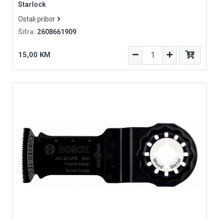
Starlock
Ostali pribor
Šifra:
2608661909
15,00 KM