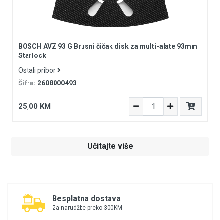
BOSCH AVZ 93 G Brusni čičak disk za multi-alate 93mm
Starlock
Ostali pribor
Šifra:
2608000493
25,00 KM
Učitajte više
Besplatna dostava
Za narudžbe preko 300KM