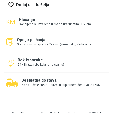
Dodaj u listu želja
Plaćanje
Sve cijene su izražene u KM sa uračunatim PDV-om.
Opcije plaćanja
Gotovinom pri isporuci, Žiralno (virmanski), Karticama
Rok isporuke
24-48h (za robu koja je na stanju)
Besplatna dostava
Za narudžbe preko 300KM, u suprotnom dostava je 15KM