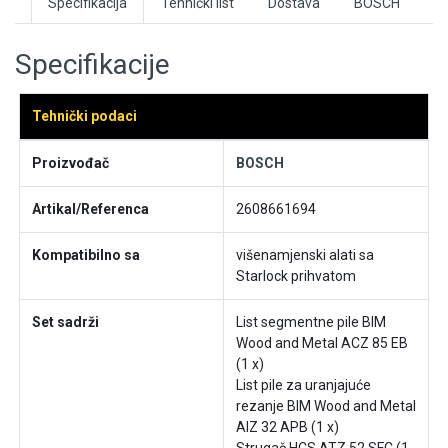
Specifikacija
Tehnički list
Dostava
BOSCH
Specifikacije
Tehnički podaci
Proizvođač
BOSCH
Artikal/Referenca
2608661694
Kompatibilno sa
višenamjenski alati sa
Starlock prihvatom
Set sadrži
List segmentne pile BIM
Wood and Metal ACZ 85 EB
(1 x)
List pile za uranjajuće
rezanje BIM Wood and Metal
AIZ 32 APB (1 x)