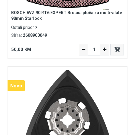
BOSCH AVZ 90 RT6 EXPERT Brusna ploča za multi-alate
90mm Starlock
Ostali pribor
Šifra:
2608900049
50,00 KM
Novo