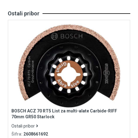
Ostali pribor
BOSCH ACZ 70 RT5 List za multi-alate Carbide-RIFF
70mm GR50 Starlock
Ostali pribor
Šifra:
2608661692