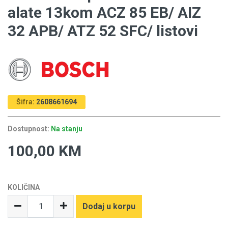
alate 13kom ACZ 85 EB/ AIZ
32 APB/ ATZ 52 SFC/ listovi
Šifra:
2608661694
Dostupnost:
Na stanju
100,00 KM
KOLIČINA
Dodaj u korpu