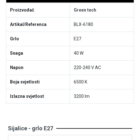
Proizvođač
Green tech
Artikal/Referenca
BLX-6180
Grlo
E27
Snaga
40 W
Napon
220-240 V AC
Boja svjetlosti
6500 K
Izlazna svjetlost
3200 lm
Sijalice - grlo E27