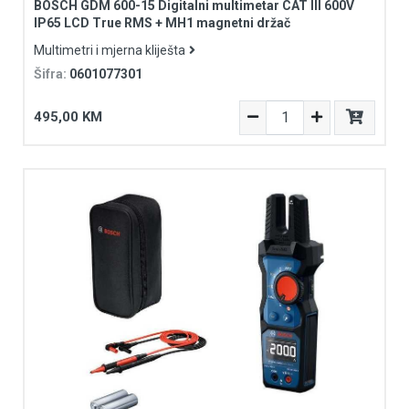
BOSCH GDM 600-15 Digitalni multimetar CAT III 600V
IP65 LCD True RMS + MH1 magnetni držač
Multimetri i mjerna kliješta
Šifra:
0601077301
495,00 KM