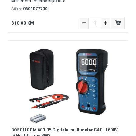
Multimetri i mjerna kliješta
Šifra:
0601077700
310,00 KM
BOSCH GDM 600-15 Digitalni multimetar CAT III 600V
IP65 LCD True RMS