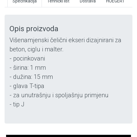
Specifikacija
Tehnički list
Dostava
HOEGERT
Opis proizvoda
Višenamjenski čelični ekseri dizajnirani za
beton, ciglu i malter.
- pocinkovani
- širina: 1 mm
- dužina: 15 mm
- glava T-tipa
- za unutrašnju i spoljašnju primjenu
- tip J