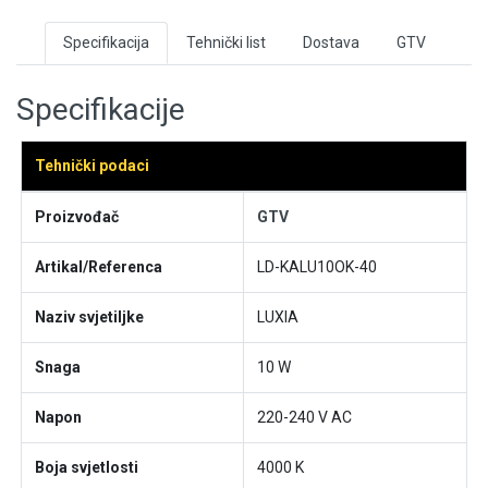
Specifikacija
Tehnički list
Dostava
GTV
Specifikacije
Tehnički podaci
Proizvođač
GTV
Artikal/Referenca
LD-KALU10OK-40
Naziv svjetiljke
LUXIA
Snaga
10 W
Napon
220-240 V AC
Boja svjetlosti
4000 K