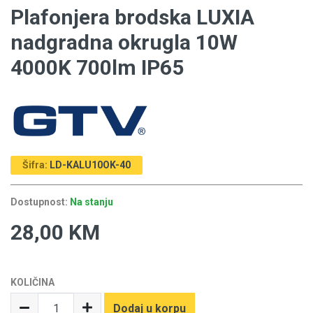
Plafonjera brodska LUXIA
nadgradna okrugla 10W
4000K 700lm IP65
Šifra:
LD-KALU10OK-40
Dostupnost:
Na stanju
28,00 KM
KOLIČINA
Dodaj u korpu