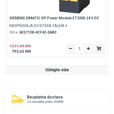
SIEMENS SIMATIC DP Power Module ET200S 24 V DC
RASPRODAJA DO ISTEKA ZALIHA
Šifra:
6ES7138-4CF42-0AB0
1221,00 KM
793,65 KM
Učitajte više
Besplatna dostava
Za narudžbe preko 300KM