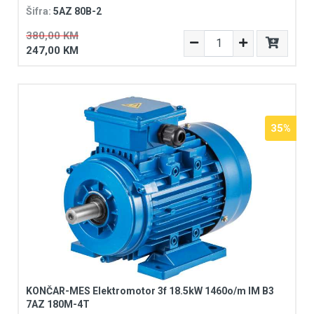
Šifra:
5AZ 80B-2
380,00 KM
247,00 KM
35%
KONČAR-MES Elektromotor 3f 18.5kW 1460o/m IM B3
7AZ 180M-4T