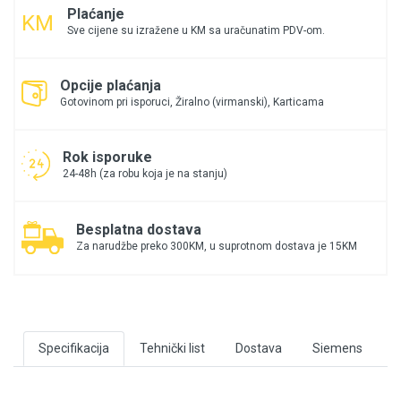
Plaćanje
Sve cijene su izražene u KM sa uračunatim PDV-om.
Opcije plaćanja
Gotovinom pri isporuci, Žiralno (virmanski), Karticama
Rok isporuke
24-48h (za robu koja je na stanju)
Besplatna dostava
Za narudžbe preko 300KM, u suprotnom dostava je 15KM
Specifikacija
Tehnički list
Dostava
Siemens