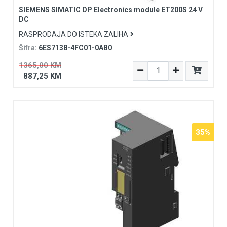
SIEMENS SIMATIC DP Electronics module ET200S 24 V
DC
RASPRODAJA DO ISTEKA ZALIHA
Šifra:
6ES7138-4FC01-0AB0
1365,00 KM
887,25 KM
35%