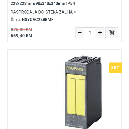
228x228mm/90x340x340mm IP54
RASPRODAJA DO ISTEKA ZALIHA
Šifra:
NSYCAC228RMF
876,00 KM
569,40 KM
35%