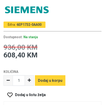
Šifra:
6EP1732-0AA00
Dostupnost:
Na stanju
936,00 KM
608,40 KM
KOLIČINA
Dodaj u korpu
Dodaj u listu želja