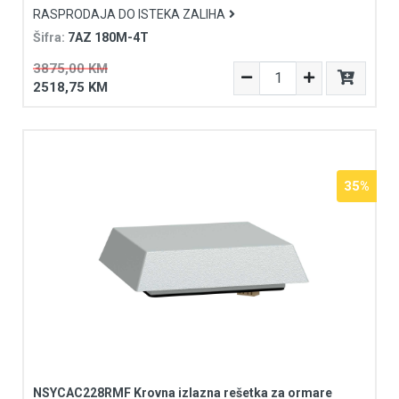
RASPRODAJA DO ISTEKA ZALIHA
Šifra:
7AZ 180M-4T
3875,00 KM
2518,75 KM
35%
NSYCAC228RMF Krovna izlazna rešetka za ormare