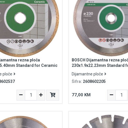
amantna rezna ploča
BOSCH Dijamantna rezna plo
25.40mm Standard for Ceramic
230x1.9x22.23mm Standard f
e ploče
Dijamantne ploče
8602537
Šifra:
2608602205
77,00 KM