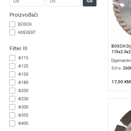
Go
Grijanje i klimatizacija
Proizvođači
Mjerno-regulaciona oprema
BOSCH
RASPRODAJA
HOEGERT
Rasvjeta
BOSCH Dij
Filter III
115x2.0x
Universal
Tehnička hemija i kućni program
Φ115
Dijamantn
Φ125
Šifra:
260
Videonadzor
Φ150
17,00 KM
Φ180
Vijčana roba
Φ200
Φ230
Φ300
Φ350
Φ400