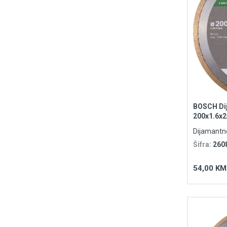
BOSCH Dij
200x1.6x
Dijamantn
Šifra:
260
54,00 KM