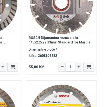
ča
BOSCH Dijamantna rezna ploča
or
115x2.2x22.23mm Standard for Marble
Dijamantne ploče
Šifra:
2608602282
55,00 KM