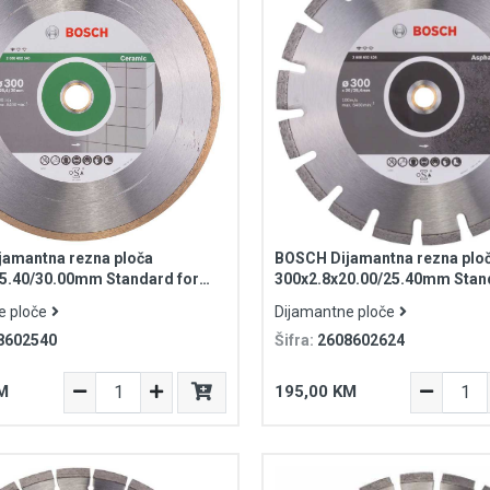
amantna rezna ploča
BOSCH Dijamantna rezna plo
5.40/30.00mm Standard for
300x2.8x20.00/25.40mm Stan
Asphalt
e ploče
Dijamantne ploče
8602540
Šifra:
2608602624
M
195,00 KM