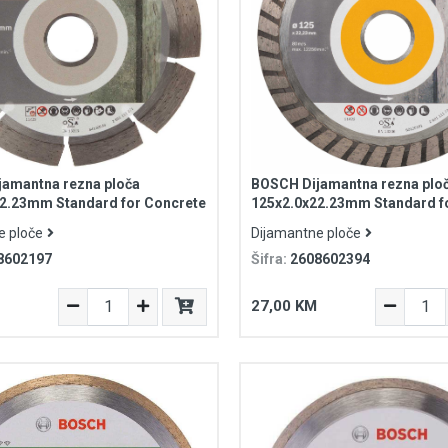
amantna rezna ploča
BOSCH Dijamantna rezna plo
2.23mm Standard for Concrete
125x2.0x22.23mm Standard f
Universal Turbo
e ploče
Dijamantne ploče
8602197
Šifra:
2608602394
27,00 KM