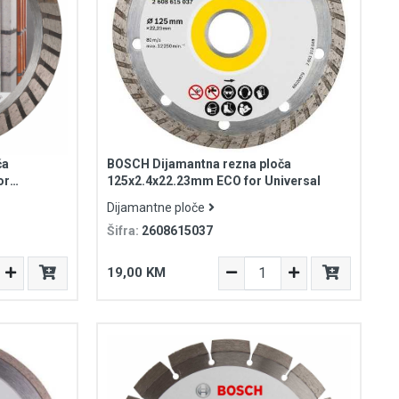
ča
BOSCH Dijamantna rezna ploča
or
125x2.4x22.23mm ECO for Universal
Dijamantne ploče
Šifra:
2608615037
19,00 KM