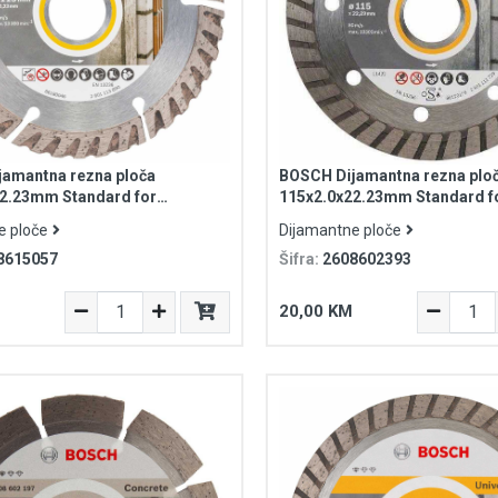
amantna rezna ploča
BOSCH Dijamantna rezna plo
22.23mm Standard for
115x2.0x22.23mm Standard f
Universal Turbo
e ploče
Dijamantne ploče
8615057
Šifra:
2608602393
20,00 KM