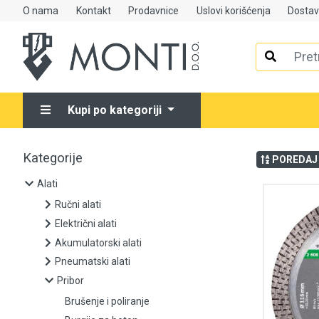
O nama
Kontakt
Prodavnice
Uslovi korišćenja
Dosta
Alati
Ručni alati
Kupi po kategoriji
Električni alati
Akumulatorski alati
Kategorije
POREDAJ
Pneumatski alati
Alati
Ručni alati
Pribor
Električni alati
Akumulatorski alati
Brušenje i poliranje
Pneumatski alati
Pribor
Burgije za beton
Brušenje i poliranje
Burgije za drvo