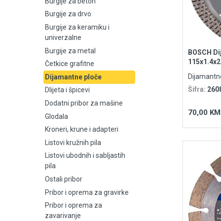
Burgije za beton
Burgije za drvo
Burgije za keramiku i univerzalne
Burgije za keramiku i
univerzalne
Burgije za metal
Burgije za metal
BOSCH Dij
115x1.4x2
Četkice grafitne
Četkice grafitne
Dijamantn
Dijamantne ploče
Dijamantne ploče
Šifra:
260
Dlijeta i špicevi
Dodatni pribor za mašine
Dlijeta i špicevi
70,00 KM
Glodala
Kroneri, krune i adapteri
Dodatni pribor za mašine
Listovi kružnih pila
Glodala
Listovi ubodnih i sabljastih
pila
Kroneri, krune i adapteri
Ostali pribor
Pribor i oprema za gravirke
Listovi kružnih pila
Pribor i oprema za
zavarivanje