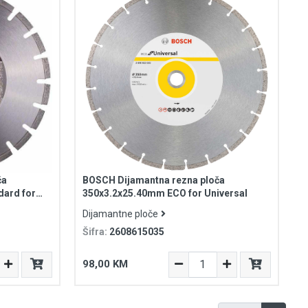
ča
BOSCH Dijamantna rezna ploča
dard for
350x3.2x25.40mm ECO for Universal
Dijamantne ploče
Šifra:
2608615035
98,00 KM