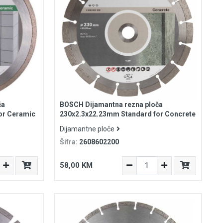
ča
BOSCH Dijamantna rezna ploča
or Ceramic
230x2.3x22.23mm Standard for Concrete
Dijamantne ploče
Šifra:
2608602200
58,00 KM