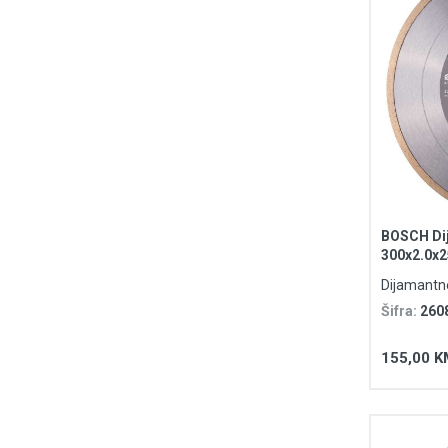
BOSCH Dij
300x2.0x2
Ceramic
Dijamantn
Šifra:
260
155,00 K