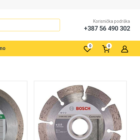
Korisnička podrška
+387 56 490 302
0
0
rno