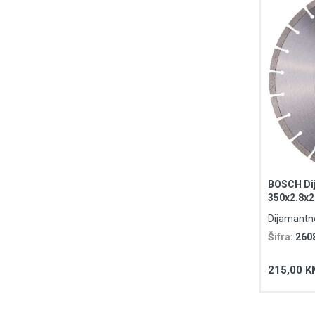
BOSCH Dij
350x2.8x2
Concrete
Dijamantn
Šifra:
260
215,00 K