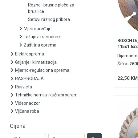
Listovi ubodnih i sabljastih pila
Rezne i brusne ploče za
brusilice
Ostali pribor
Setovi raznog pribora
Pribor i oprema za gravirke
Mjerni uređaji
Ležajevi i semerinzi
BOSCH Dij
Pribor i oprema za zavarivanje
Zaštitna oprema
115x1.6x2
Elektrooprema
Dijamantn
Rezne i brusne ploče za brusilice
Grijanje i klimatizacija
Šifra:
260
Mjerno-regulaciona oprema
Setovi raznog pribora
22,50 KM
RASPRODAJA
Mjerni uređaji
Rasvjeta
Tehnička hemija i kućni program
Ležajevi i semerinzi
Videonadzor
Vijčana roba
Zaštitna oprema
Cijena
Elektrooprema