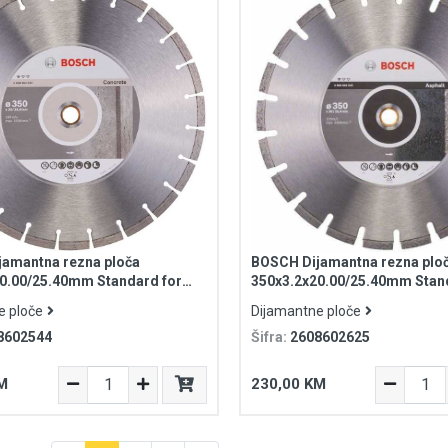
amantna rezna ploča
BOSCH Dijamantna rezna plo
0.00/25.40mm Standard for
350x3.2x20.00/25.40mm Stan
Asphalt
e ploče
Dijamantne ploče
8602544
Šifra:
2608602625
M
230,00 KM