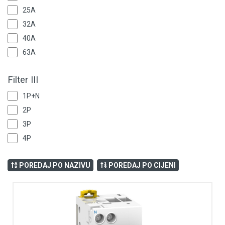
25A
32A
40A
63A
Filter III
1P+N
2P
3P
4P
POREDAJ PO NAZIVU
POREDAJ PO CIJENI