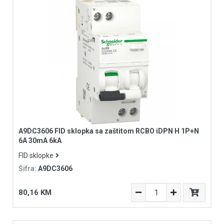
A9DC3606 FID sklopka sa zaštitom RCBO iDPN H 1P+N
6A 30mA 6kA
FID sklopke
Šifra:
A9DC3606
80,16 KM