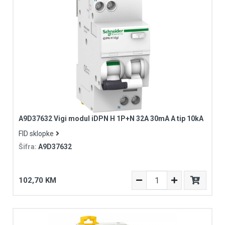
A9D37632 Vigi modul iDPN H 1P+N 32A 30mA A tip 10kA
FID sklopke
Šifra:
A9D37632
102,70 KM