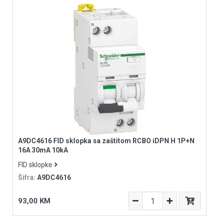
A9DC4616 FID sklopka sa zaštitom RCBO iDPN H 1P+N
16A 30mA 10kA
FID sklopke
Šifra:
A9DC4616
93,00 KM