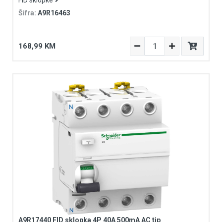
FID sklopke
Šifra:
A9R16463
168,99 KM
A9R17440 FID sklopka 4P 40A 500mA AC tip