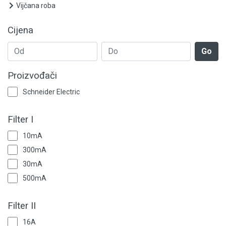
Grijanje i klimatizacija
Vijčana roba
Mjerno-regulaciona oprema
Cijena
RASPRODAJA
Go
Rasvjeta
Proizvođači
Schneider Electric
Tehnička hemija i kućni program
Filter I
Videonadzor
10mA
Vijčana roba
300mA
30mA
500mA
Filter II
16A