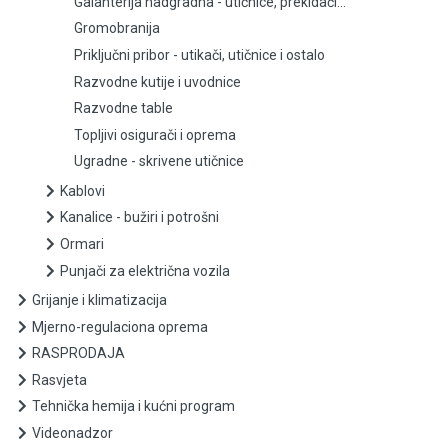
Galanterija nadgradna - utičnice, prekidači...
Gromobranija
Priključni pribor - utikači, utičnice i ostalo
Priključni pribor - utikači, utičnice i ostalo
Razvodne kutije i uvodnice
Razvodne kutije i uvodnice
Razvodne table
Razvodne table
Topljivi osigurači i oprema
Ugradne - skrivene utičnice
Topljivi osigurači i oprema
Kablovi
Kanalice - bužiri i potrošni
Ugradne - skrivene utičnice
Ormari
Kablovi
Punjači za električna vozila
Grijanje i klimatizacija
Kanalice - bužiri i potrošni
Mjerno-regulaciona oprema
RASPRODAJA
Ormari
Rasvjeta
Punjači za električna vozila
Tehnička hemija i kućni program
Videonadzor