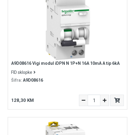
A9D08616 Vigi modul iDPN N 1P+N 16A 10mA A tip 6kA
FID sklopke
Šifra:
A9D08616
128,30 KM