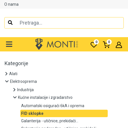
O nama
Alati
Elektrooprema
0
0
Industrija
Kućne instalacije i zgradarstvo
Kategorije
Alati
Automatski osigurači 6kA i oprema
Elektrooprema
FID sklopke
Industrija
Kućne instalacije i zgradarstvo
Galanterija - utičnice, prekidači...
Automatski osigurači 6kA i oprema
Galanterija nadgradna - utičnice, prekidači...
FID sklopke
Galanterija - utičnice, prekidači...
Gromobranija