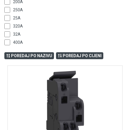
200A
250A
25A
320A
32A
400A
40A
POREDAJ PO NAZIVU
POREDAJ PO CIJENI
600A
63A
800A
80A