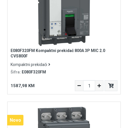
E080F320FM Kompaktni prekidač 800A 3P MIC 2.0
CVS800F
Kompaktni prekidači
Šifra:
E080F320FM
1587,98 KM
Novo
Novo