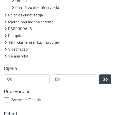
Strujni transformatori
Ormari
Punjači za električna vozila
Termički releji - bimetali
Grijanje i klimatizacija
Mjerno-regulaciona oprema
Kućne instalacije i zgradarstvo
RASPRODAJA
Rasvjeta
Kablovi
Tehnička hemija i kućni program
Kanalice - bužiri i potrošni
Videonadzor
Vijčana roba
Ormari
Cijena
Punjači za električna vozila
Go
Grijanje i klimatizacija
Proizvođači
Mjerno-regulaciona oprema
Schneider Electric
RASPRODAJA
Filter I