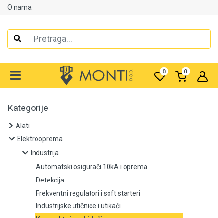
O nama
Alati
Elektrooprema
0
0
Industrija
Automatski osigurači 10kA i oprema
Kategorije
Alati
Detekcija
Elektrooprema
Frekventni regulatori i soft starteri
Industrija
Automatski osigurači 10kA i oprema
Industrijske utičnice i utikači
Detekcija
Kompaktni prekidači
Frekventni regulatori i soft starteri
Industrijske utičnice i utikači
Kontakteri - sklopke i oprema