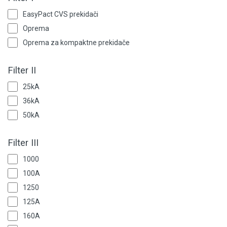
Rasvjeta
EasyPact CVS prekidači
Oprema
Tehnička hemija i kućni program
Oprema za kompaktne prekidače
Videonadzor
Filter II
Vijčana roba
25kA
36kA
50kA
Filter III
1000
100A
1250
125A
160A