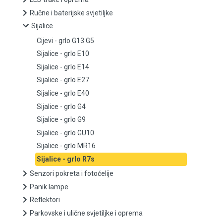
Ručne i baterijske svjetiljke
Sijalice
Sijalice
Cijevi - grlo G13 G5
Cijevi - grlo G13 G5
Sijalice - grlo E10
Sijalice - grlo E10
Sijalice - grlo E14
Sijalice - grlo E27
Sijalice - grlo E14
Sijalice - grlo E40
Sijalice - grlo G4
Sijalice - grlo E27
Sijalice - grlo G9
Sijalice - grlo E40
Sijalice - grlo GU10
Sijalice - grlo MR16
Sijalice - grlo G4
Sijalice - grlo R7s
Senzori pokreta i fotoćelije
Sijalice - grlo G9
Panik lampe
Sijalice - grlo GU10
Reflektori
Parkovske i ulične svjetiljke i oprema