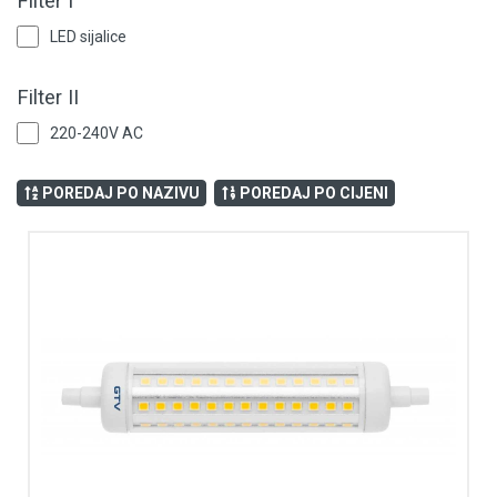
Filter I
Dekorativna rasvjeta
LED sijalice
Industrijska rasvjeta
Filter II
Tehnička hemija i kućni program
220-240V AC
Videonadzor
POREDAJ PO NAZIVU
POREDAJ PO CIJENI
Vijčana roba