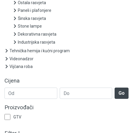
Sijalice - grlo MR16
Ostala rasvjeta
Paneli i plafonjere
Sijalice - grlo R7s
Šinska rasvjeta
Stone lampe
Senzori pokreta i fotoćelije
Dekorativna rasvjeta
Panik lampe
Industrijska rasvjeta
Tehnička hemija i kućni program
Reflektori
Videonadzor
Vijčana roba
Parkovske i ulične svjetiljke i oprema
Cijena
Ostala rasvjeta
Go
Paneli i plafonjere
Proizvođači
Šinska rasvjeta
GTV
Stone lampe