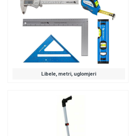
Libele, metri, uglomjeri