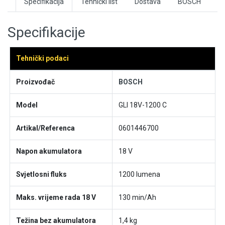
Specifikacija
Tehnički list
Dostava
BOSCH
Specifikacije
Tehnički podaci
Proizvođač
BOSCH
Model
GLI 18V-1200 C
Artikal/Referenca
0601446700
Napon akumulatora
18 V
Svjetlosni fluks
1200 lumena
Maks. vrijeme rada 18 V
130 min/Ah
Težina bez akumulatora
1,4 kg