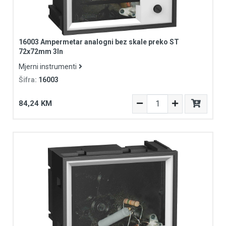
16003 Ampermetar analogni bez skale preko ST
72x72mm 3In
Mjerni instrumenti
Šifra:
16003
84,24 KM