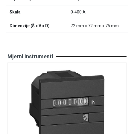
Skala
0-400 A
Dimenzije (Š x V x D)
72 mm x 72 mm x 75 mm
Mjerni instrumenti