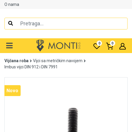
O nama
Alati
Elektrooprema
0
0
Grijanje i klimatizacija
Vijčana roba
Vijci sa metričkim navojem
Mjerno-regulaciona oprema
Imbus vijci DIN 912 i DIN 7991
RASPRODAJA
Rasvjeta
Novo
Tehnička hemija i kućni program
Videonadzor
Vijčana roba