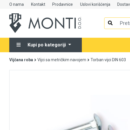
O nama
Kontakt
Prodavnice
Uslovi korišćenja
Dosta
Alati
Elektrooprema
Kupi po kategoriji
Grijanje i klimatizacija
Vijčana roba
Vijci sa metričkim navojem
Torban vijci DIN 603
Mjerno-regulaciona oprema
RASPRODAJA
Rasvjeta
Tehnička hemija i kućni program
Videonadzor
Vijčana roba