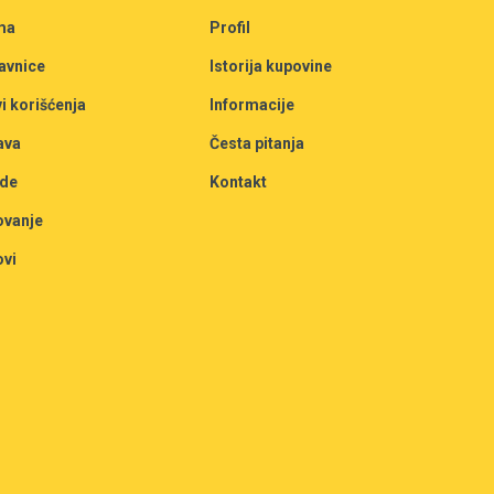
ma
Profil
avnice
Istorija kupovine
i korišćenja
Informacije
ava
Česta pitanja
de
Kontakt
ovanje
ovi