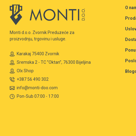
O na
Prod
Uslov
Monti d.o.o. Zvornik Preduzeće za
proizvodnju, trgovinu i usluge.
Dost
Ponu
Karakaj 75400 Zvornik
Posl
Sremska 2 - TC ”Oktan”, 76300 Bijeljina
Olx Shop
Blog
+387 56 490 302
info@monti-doo.com
Pon-Sub 07:00 - 17:00