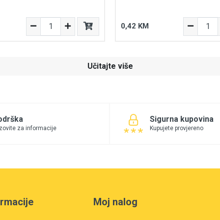
0,42 KM
Učitajte više
odrška
Sigurna kupovina
zovite za informacije
Kupujete provjereno
ormacije
Moj nalog