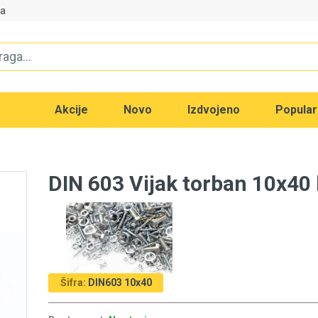
va
Akcije
Novo
Izdvojeno
Popula
DIN 603 Vijak torban 10x40 b
Šifra:
DIN603 10x40