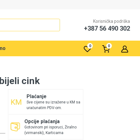
Korisnička podrška
+387 56 490 302
0
0
rno
ijeli cink
Plaćanje
Sve cijene su izražene u KM sa
uračunatim PDV-om.
Opcije plaćanja
Gotovinom pri isporuci, Žiralno
(virmanski), Karticama