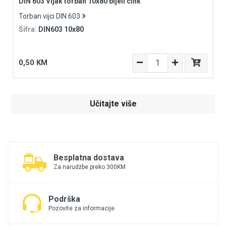
DIN 603 Vijak torban 10x80 bijeli cink
Torban vijci DIN 603
Šifra:
DIN603 10x80
0,50 KM
Učitajte više
Besplatna dostava
Za narudžbe preko 300KM
Podrška
Pozovite za informacije