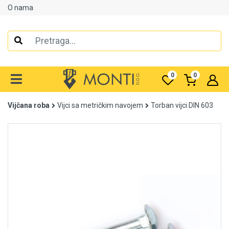
O nama
Alati
Elektrooprema
0
0
Grijanje i klimatizacija
Vijčana roba
Vijci sa metričkim navojem
Torban vijci DIN 603
Mjerno-regulaciona oprema
RASPRODAJA
Rasvjeta
Tehnička hemija i kućni program
Videonadzor
Vijčana roba