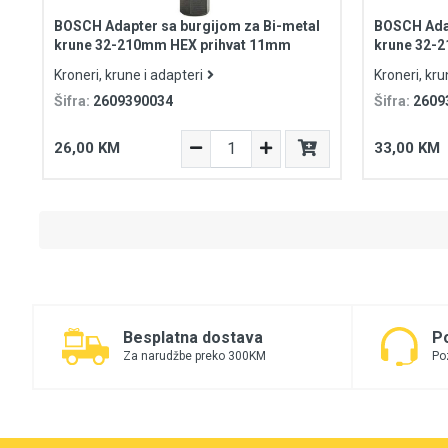
BOSCH Adapter sa burgijom za Bi-metal
BOSCH Adap
krune 32-210mm HEX prihvat 11mm
krune 32-2
Kroneri, krune i adapteri
Kroneri, kru
Šifra:
2609390034
Šifra:
2609
26,00 KM
33,00 KM
Besplatna dostava
P
Za narudžbe preko 300KM
Po