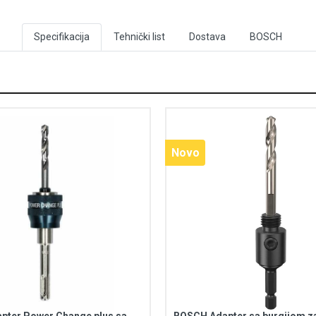
Specifikacija
Tehnički list
Dostava
BOSCH
Novo
pter Power Change plus sa
BOSCH Adapter sa burgijom za