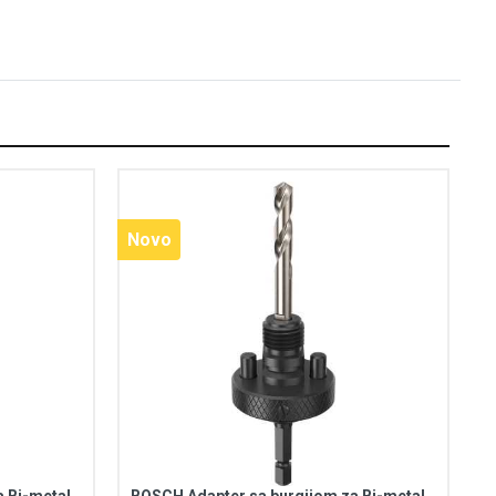
Novo
 Bi-metal
BOSCH Adapter sa burgijom za Bi-metal