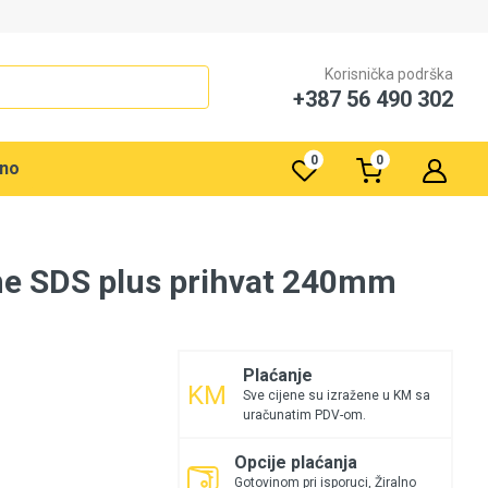
Korisnička podrška
+387 56 490 302
0
0
rno
ne SDS plus prihvat 240mm
Plaćanje
Sve cijene su izražene u KM sa
uračunatim PDV-om.
Opcije plaćanja
Gotovinom pri isporuci, Žiralno