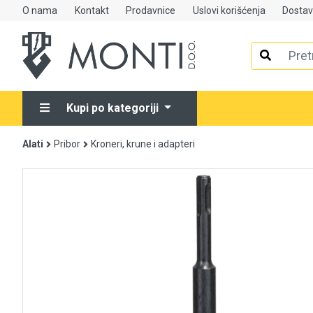
O nama
Kontakt
Prodavnice
Uslovi korišćenja
Dosta
Alati
Elektrooprema
Kupi po kategoriji
Grijanje i klimatizacija
Alati
Pribor
Kroneri, krune i adapteri
Mjerno-regulaciona oprema
RASPRODAJA
Rasvjeta
Tehnička hemija i kućni program
Videonadzor
Vijčana roba