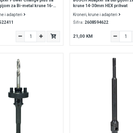
ijom za Bi-metal krune 16-
krune 14-30mm HEX prihvat
plus prihvat
ne i adapteri
Kroneri, krune i adapteri
522411
Šifra:
2608594622
21,00 KM