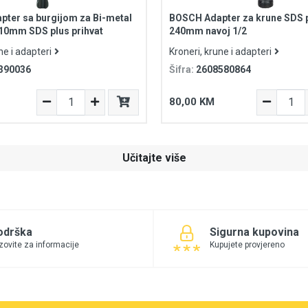
ter sa burgijom za Bi-metal
BOSCH Adapter za krune SDS p
10mm SDS plus prihvat
240mm navoj 1/2
ne i adapteri
Kroneri, krune i adapteri
390036
Šifra:
2608580864
80,00 KM
Učitajte više
odrška
Sigurna kupovina
zovite za informacije
Kupujete provjereno