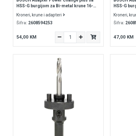
HSS-G burgijom za Bi-metal krune 16-
HSS-G burg
210mm HEX prihvat 3/8 8.7mm
210mm SDS 
Kroneri, krune i adapteri
Kroneri, kru
Šifra:
2608594253
Šifra:
2608
54,00 KM
47,00 KM