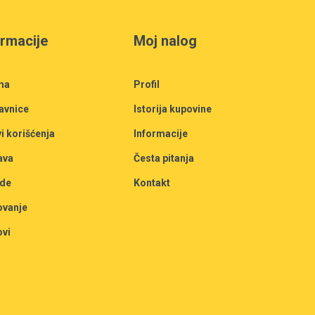
ormacije
Moj nalog
ma
Profil
avnice
Istorija kupovine
i korišćenja
Informacije
ava
Česta pitanja
de
Kontakt
ovanje
ovi