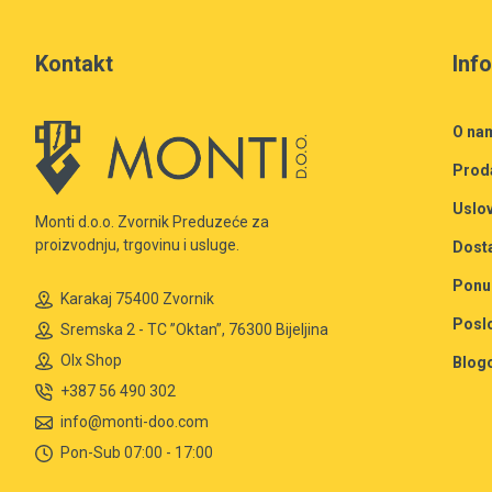
Kontakt
Inf
O na
Prod
Uslov
Monti d.o.o. Zvornik Preduzeće za
proizvodnju, trgovinu i usluge.
Dost
Ponu
Karakaj 75400 Zvornik
Posl
Sremska 2 - TC ”Oktan”, 76300 Bijeljina
Olx Shop
Blog
+387 56 490 302
info@monti-doo.com
Pon-Sub 07:00 - 17:00