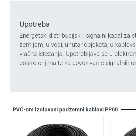
Upotreba
Energetski distribucijski i signalni kabal z
zemljom, u vodi, unutar objekata, u kablov
vlačna istezanja. Upotrebljava se u elektr
postrojenjima te za povezivanje signalnih ur
PVC-om izolovani podzemni kablovi PP00