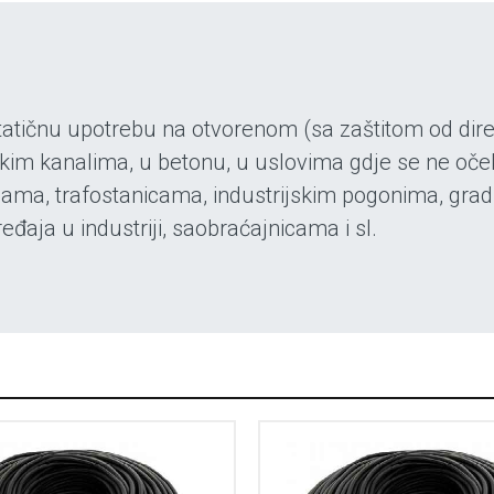
a statičnu upotrebu na otvorenom (sa zaštitom od dir
skim kanalima, u betonu, u uslovima gdje se ne oč
anama, trafostanicama, industrijskim pogonima, gr
eđaja u industriji, saobraćajnicama i sl.