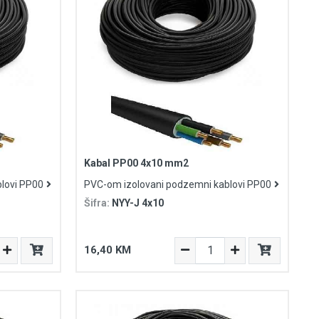
Kabal PP00 4x10 mm2
lovi PP00
PVC-om izolovani podzemni kablovi PP00
Šifra:
NYY-J 4x10
16,40 KM