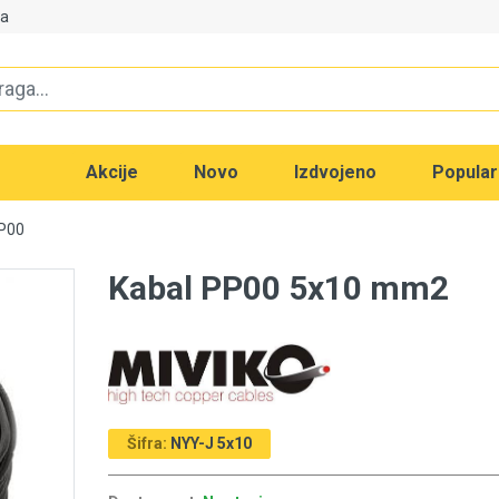
va
Akcije
Novo
Izdvojeno
Popula
PP00
Kabal PP00 5x10 mm2
Šifra:
NYY-J 5x10