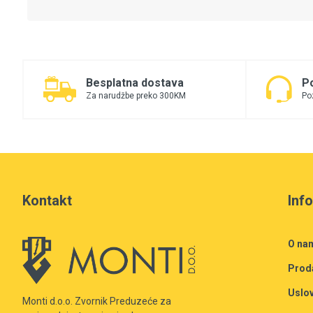
Besplatna dostava
P
Za narudžbe preko 300KM
Po
Kontakt
Inf
O na
Prod
Uslov
Monti d.o.o. Zvornik Preduzeće za