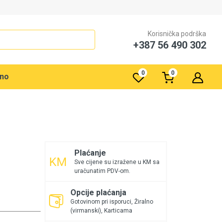
Korisnička podrška
+387 56 490 302
0
0
rno
Plaćanje
Sve cijene su izražene u KM sa
uračunatim PDV-om.
Opcije plaćanja
Gotovinom pri isporuci, Žiralno
(virmanski), Karticama