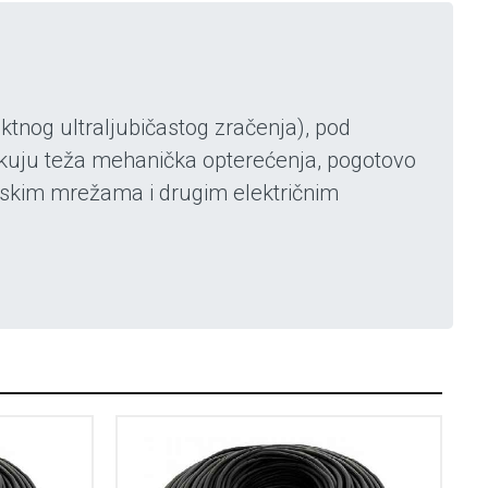
ektnog ultraljubičastog zračenja), pod
ekuju teža mehanička opterećenja, pogotovo
adskim mrežama i drugim električnim