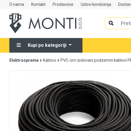
O nama
Kontakt
Prodavnice
Uslovi korišćenja
Dosta
Alati
Elektrooprema
Kupi po kategoriji
Grijanje i klimatizacija
Elektrooprema
Kablovi
PVC-om izolovani podzemni kablovi 
Mjerno-regulaciona oprema
RASPRODAJA
Rasvjeta
Tehnička hemija i kućni program
Videonadzor
Vijčana roba