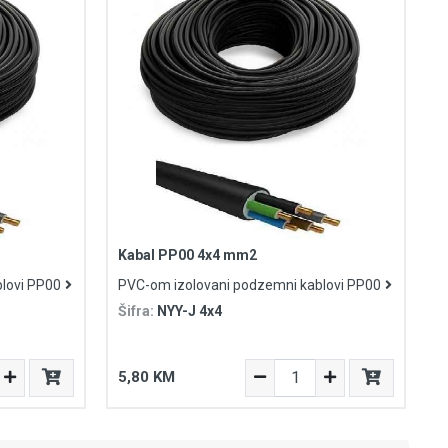
Kabal PP00 4x4 mm2
lovi PP00
PVC-om izolovani podzemni kablovi PP00
Šifra:
NYY-J 4x4
5,80 KM