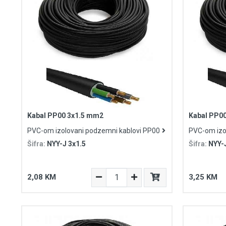
Kabal PP00 3x1.5 mm2
Kabal PP0
PVC-om izolovani podzemni kablovi PP00
PVC-om izo
Šifra:
NYY-J 3x1.5
Šifra:
NYY-J
2,08 KM
3,25 KM