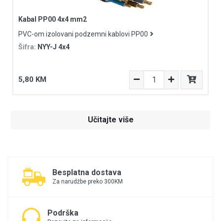
Kabal PP00 4x4 mm2
PVC-om izolovani podzemni kablovi PP00
Šifra:
NYY-J 4x4
5,80 KM
Učitajte više
Besplatna dostava
Za narudžbe preko 300KM
Podrška