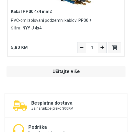
Kabal PP00 4x4 mm2
PVC-om izolovani podzemni kablovi PP00
Šifra:
NYY-J 4x4
5,80 KM
Učitajte više
Besplatna dostava
Za narudžbe preko 300KM
Podrška