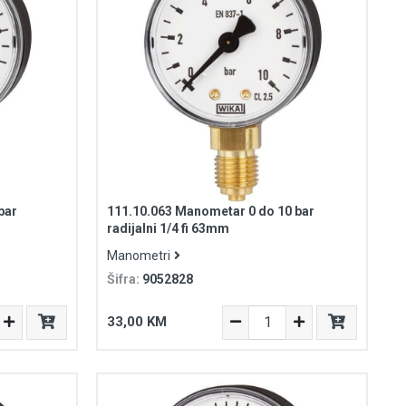
bar
111.10.063 Manometar 0 do 10 bar
radijalni 1/4 fi 63mm
Manometri
Šifra:
9052828
33,00 KM