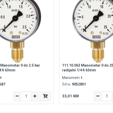
 Manometar 0 do 2.5 bar
111.10.063 Manometar 0 do 25
/4 fi 63mm
radijalni 1/4 fi 63mm
Manometri
687
Šifra:
9052801
33,01 KM