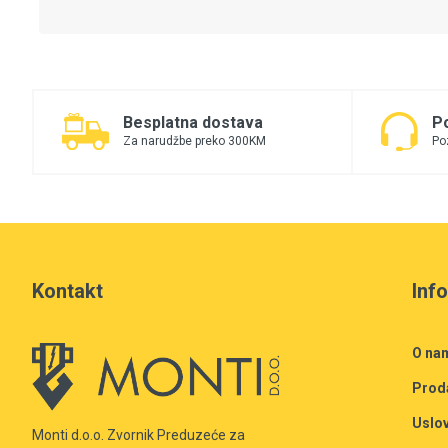
Besplatna dostava
P
Za narudžbe preko 300KM
Po
Kontakt
Inf
O na
Prod
Uslov
Monti d.o.o. Zvornik Preduzeće za