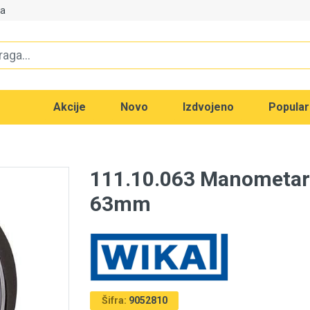
va
Akcije
Novo
Izdvojeno
Popula
111.10.063 Manometar 0 
63mm
Šifra:
9052810