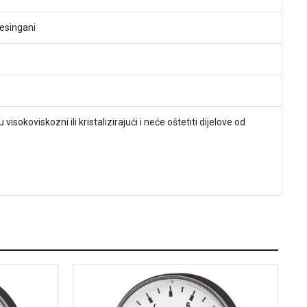
mesingani
visokoviskozni ili kristalizirajući i neće oštetiti dijelove od