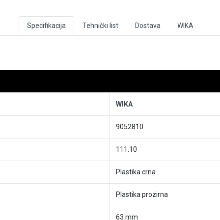
Specifikacija
Tehnički list
Dostava
WIKA
WIKA
9052810
111.10
Plastika crna
Plastika prozirna
63 mm