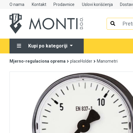
O nama
Kontakt
Prodavnice
Uslovi korišćenja
Dosta
Alati
Elektrooprema
Kupi po kategoriji
Grijanje i klimatizacija
Mjerno-regulaciona oprema
placeHolder
Manometri
Mjerno-regulaciona oprema
RASPRODAJA
Rasvjeta
Tehnička hemija i kućni program
Videonadzor
Vijčana roba