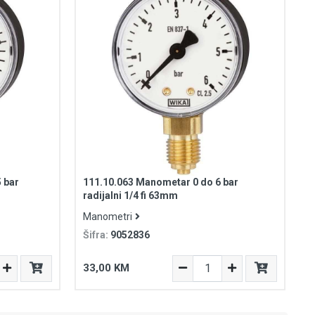
 bar
111.10.063 Manometar 0 do 6 bar
radijalni 1/4 fi 63mm
Manometri
Šifra:
9052836
33,00 KM