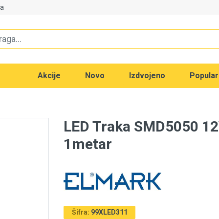
va
Akcije
Novo
Izdvojeno
Popula
LED Traka SMD5050 1
1metar
Šifra:
99XLED311