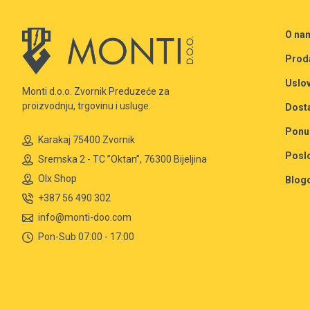
O na
Prod
Uslov
Monti d.o.o. Zvornik Preduzeće za
proizvodnju, trgovinu i usluge.
Dost
Ponu
Karakaj 75400 Zvornik
Posl
Sremska 2 - TC ”Oktan”, 76300 Bijeljina
Olx Shop
Blog
+387 56 490 302
info@monti-doo.com
Pon-Sub 07:00 - 17:00