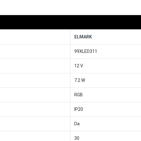
ELMARK
99XLED311
12 V
7.2 W
RGB
IP20
Da
30