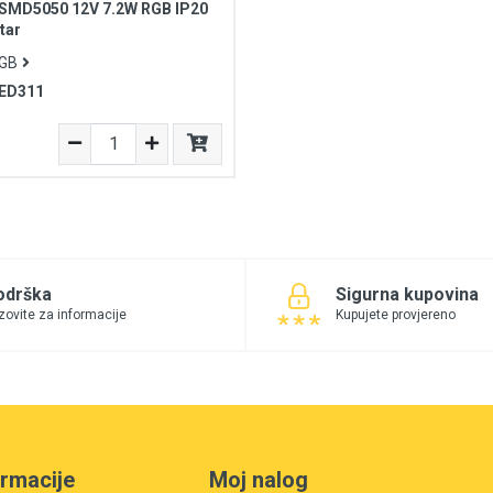
 SMD5050 12V 7.2W RGB IP20
tar
RGB
ED311
odrška
Sigurna kupovina
zovite za informacije
Kupujete provjereno
ormacije
Moj nalog