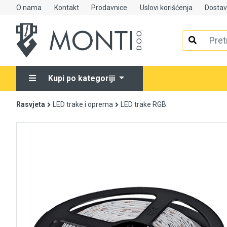
O nama
Kontakt
Prodavnice
Uslovi korišćenja
Dosta
Alati
Elektrooprema
Kupi po kategoriji
Grijanje i klimatizacija
Rasvjeta
LED trake i oprema
LED trake RGB
Mjerno-regulaciona oprema
RASPRODAJA
Rasvjeta
Tehnička hemija i kućni program
Videonadzor
Vijčana roba