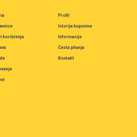
ma
Profil
avnice
Istorija kupovine
i korišćenja
Informacije
ava
Česta pitanja
de
Kontakt
ovanje
ovi