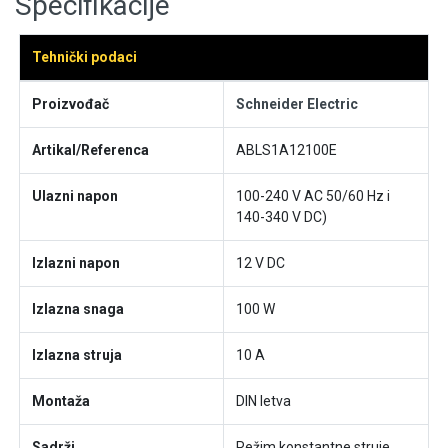
Specifikacije
Tehnički podaci
Proizvođač
Schneider Electric
Artikal/Referenca
ABLS1A12100E
Ulazni napon
100-240 V AC 50/60 Hz i
140-340 V DC)
Izlazni napon
12 V DC
Izlazna snaga
100 W
Izlazna struja
10 A
Montaža
DIN letva
Sadrži
Režim konstantne struje,