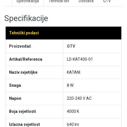
Specifikacija
Tehnički list
Dostava
GTV
Specifikacije
Tehnički podaci
Proizvođač
GTV
Artikal/Referenca
LD-KAT400-01
Naziv svjetiljke
KATANI
Snaga
8 W
Napon
220-240 V AC
Boja svjetlosti
4000 K
Izlazna svjetlost
640 lm