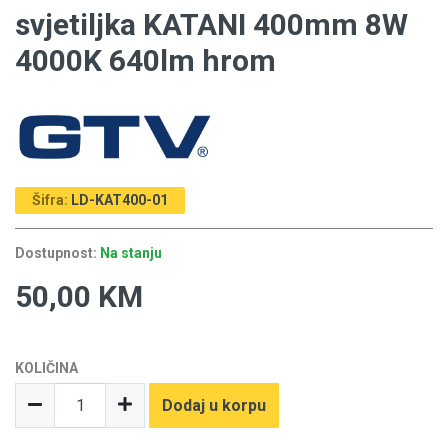
svjetiljka KATANI 400mm 8W
4000K 640lm hrom
Šifra:
LD-KAT400-01
Dostupnost:
Na stanju
50,00 KM
KOLIČINA
Dodaj u korpu