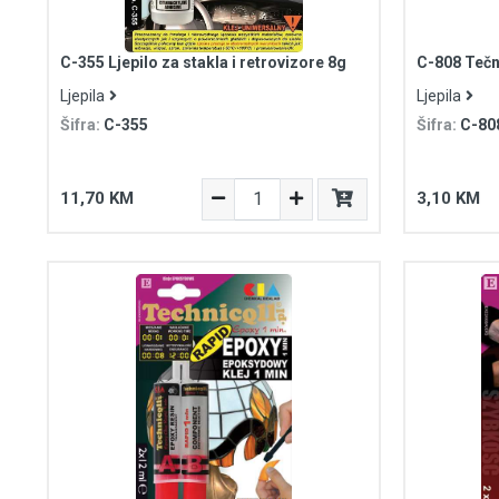
C-355 Ljepilo za stakla i retrovizore 8g
C-808 Tečn
Ljepila
Ljepila
Šifra:
C-355
Šifra:
C-80
11,70 KM
3,10 KM