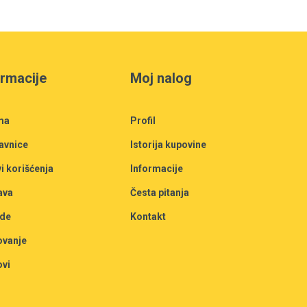
ormacije
Moj nalog
ma
Profil
avnice
Istorija kupovine
i korišćenja
Informacije
ava
Česta pitanja
de
Kontakt
ovanje
ovi