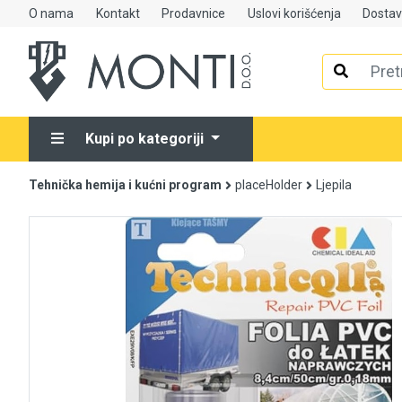
O nama
Kontakt
Prodavnice
Uslovi korišćenja
Dosta
Alati
Elektrooprema
Kupi po kategoriji
Grijanje i klimatizacija
Tehnička hemija i kućni program
placeHolder
Ljepila
Mjerno-regulaciona oprema
RASPRODAJA
Rasvjeta
Tehnička hemija i kućni program
Videonadzor
Vijčana roba