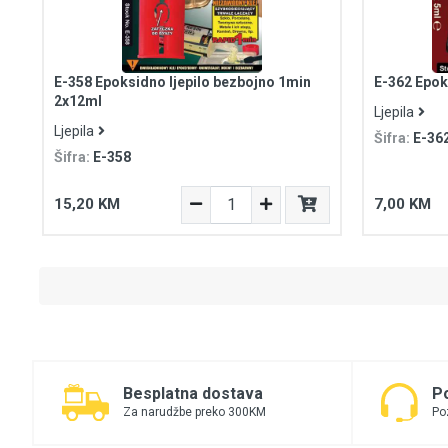
E-358 Epoksidno ljepilo bezbojno 1min
E-362 Epok
2x12ml
Ljepila
Ljepila
Šifra:
E-36
Šifra:
E-358
15,20 KM
7,00 KM
Besplatna dostava
P
Za narudžbe preko 300KM
Po