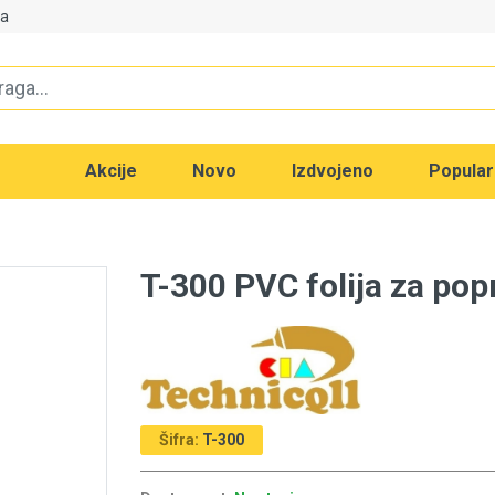
va
Akcije
Novo
Izdvojeno
Popula
T-300 PVC folija za po
Šifra:
T-300