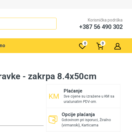
Korisnička podrška
+387 56 490 302
0
0
rno
pravke - zakrpa 8.4x50cm
Plaćanje
Sve cijene su izražene u KM sa
uračunatim PDV-om.
Opcije plaćanja
Gotovinom pri isporuci, Žiralno
(virmanski), Karticama