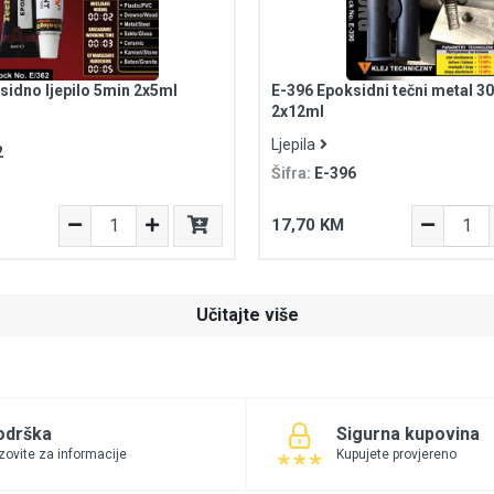
sidno ljepilo 5min 2x5ml
E-396 Epoksidni tečni metal 3
2x12ml
Ljepila
2
Šifra:
E-396
17,70 KM
Učitajte više
odrška
Sigurna kupovina
zovite za informacije
Kupujete provjereno