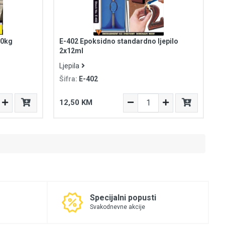
00kg
E-402 Epoksidno standardno ljepilo
2x12ml
Ljepila
Šifra:
E-402
12,50 KM
Specijalni popusti
Svakodnevne akcije