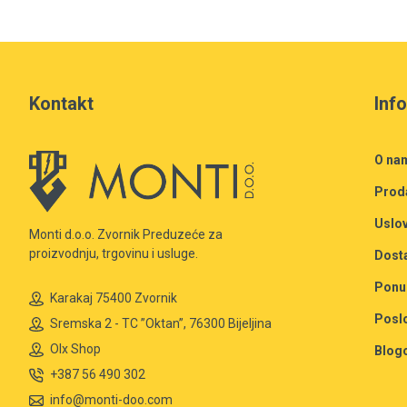
Kontakt
Inf
O na
Prod
Uslov
Monti d.o.o. Zvornik Preduzeće za
proizvodnju, trgovinu i usluge.
Dost
Ponu
Karakaj 75400 Zvornik
Posl
Sremska 2 - TC ”Oktan”, 76300 Bijeljina
Olx Shop
Blog
+387 56 490 302
info@monti-doo.com