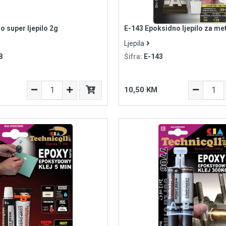
o super ljepilo 2g
E-143 Epoksidno ljepilo za me
Ljepila
8
Šifra:
E-143
10,50 KM