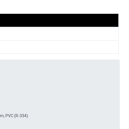
om, PVC (R-334).