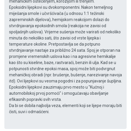
mehaničkim oštećenjem, korozijom ili trenjem.
Epoksidni lijepkovi su dvokomponentni. Nakon temeljnog
miješanja smole i učvršćivača (u odnosu 1:1 težinski
zapreminskih dijelova), hemijskom reakcijom dolazi do
stvrdnjavanja epoksidnih smola (reakcija ne zavisi od
spoljašnjih uslova). Vrijeme sušenja može varirati od nekoliko
minuta do nekoliko sati, što zavisi od vrste lijepka i
temperature okoline. Pretpostavlja se da potpuno
stvrdnjavanje nastaje za približno 24 sata. Spoj je otporan na
promjene vremenskih uslova kao i na agresivne hemikalije
kao što su kiseline, baze, rastvarači, benzin ili ulja. Kad se u
potpunosti stvrdne epoksi masa, spoj može biti podvrgnut
mehaničkoj obradi (npr. brušenje, bušenje, narezivanje navoja
itd). Ovi lijepkovi su veoma pogodni i za popunjavanje šupljina.
Epoksidni lijepkovi zauzimaju prvo mesto u "Kućnoj i
automobilskoj prvoj pomoći" i omogućavaju obavljanje
efikasnih popravki svih vrsta.
Da bi se dobila najbolja veza, elementi koji se lijepe moraju biti
čisti, suvi i odmašćeni.