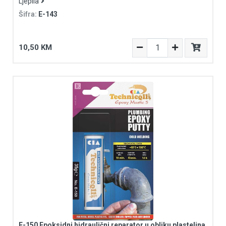
Ljepila
Šifra:
E-143
10,50 KM
E-150 Epoksidni hidraulični reparator u obliku plastelina