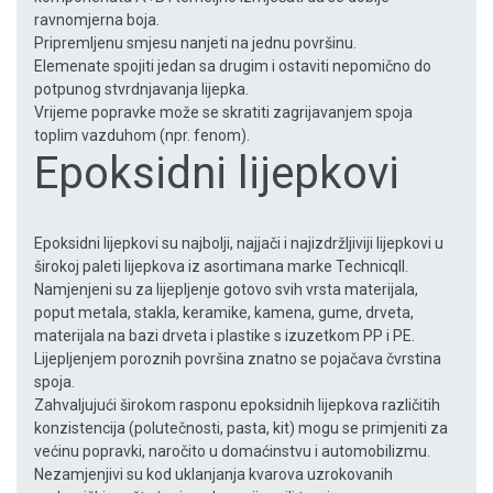
ravnomjerna boja.
Pripremljenu smjesu nanjeti na jednu površinu.
Elemenate spojiti jedan sa drugim i ostaviti nepomično do
potpunog stvrdnjavanja lijepka.
Vrijeme popravke može se skratiti zagrijavanjem spoja
toplim vazduhom (npr. fenom).
Epoksidni lijepkovi
Epoksidni lijepkovi su najbolji, najjači i najizdržljiviji lijepkovi u
širokoj paleti lijepkova iz asortimana marke Technicqll.
Namjenjeni su za lijepljenje gotovo svih vrsta materijala,
poput metala, stakla, keramike, kamena, gume, drveta,
materijala na bazi drveta i plastike s izuzetkom PP i PE.
Lijepljenjem poroznih površina znatno se pojačava čvrstina
spoja.
Zahvaljujući širokom rasponu epoksidnih lijepkova različitih
konzistencija (polutečnosti, pasta, kit) mogu se primjeniti za
većinu popravki, naročito u domaćinstvu i automobilizmu.
Nezamjenjivi su kod uklanjanja kvarova uzrokovanih