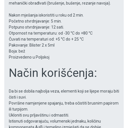
mehanički obrađivati (brušenje, bušenje, rezanje navoja).
Nakon mješanja iskoristiti u roku od 2 min.
Početno stvrdnjavanje: 5 min.
Potpuno stvrdnjavanje: 12 sati.
Otpornost na temperaturu: od -30 °C do +80 °C
Čuvati na temperaturi od: +5 °C do + 25 °C
Pakovanje: Blister 2 x 5ml
Boja: bež
Proizvedeno u Poljskoj
Način korišćenja:
Da bi se dobila najbolja veza, elementi koji se lijepe moraju biti
čisti i suvi.
Površine namjenjene spajanju, treba očistiti brusnim papirom
ili turpijom.
Ukloniti svu prljavštinu i odmastiti.
Istisnuti odgovarajuću, volumenski jednaku, količinu
komponenata A+B i temeljno izmješati da se dobije