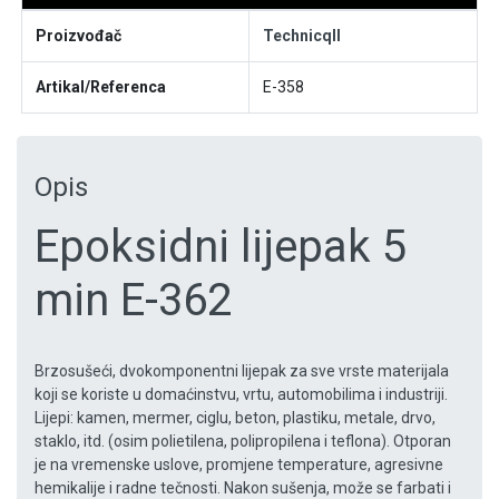
Proizvođač
Technicqll
Artikal/Referenca
E-358
Opis
Epoksidni lijepak 5
min E-362
Brzosušeći, dvokomponentni lijepak za sve vrste materijala
koji se koriste u domaćinstvu, vrtu, automobilima i industriji.
Lijepi: kamen, mermer, ciglu, beton, plastiku, metale, drvo,
staklo, itd. (osim polietilena, polipropilena i teflona). Otporan
je na vremenske uslove, promjene temperature, agresivne
hemikalije i radne tečnosti. Nakon sušenja, može se farbati i