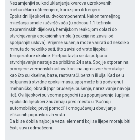
Nezamjenjivi su kod uklanjanja kvarova uzrokovanih
mehaničkim oštećenjem, korozijom ili trenjem.
Epoksidni lijepkovi su dvokomponentni. Nakon temeljnog
miješanja smole i učvršćivača (u odnosu 1:1 težinski
zapreminskih dijelova), hemijskom reakcijom dolazi do
stvrdnjavanja epoksidnih smola (reakcija ne zavisi od
spoljašnjih uslova). Vrijeme sušenja može varirati od nekoliko
minuta do nekoliko sati, što zavisi od vrste lijepka i
temperature okoline. Pretpostavlja se da potpuno
stvrdnjavanje nastaje za približno 24 sata. Spoj je otporan na
promjene vremenskih uslova kao i na agresivne hemikalije
kao što su kiseline, baze, rastvarači, benzin ili ulja. Kad se u
potpunosti stvrdne epoksi masa, spoj može biti podvrgnut
mehaničkoj obradi (npr. brušenje, bušenje, narezivanje navoja
itd). Ovi lijepkovi su veoma pogodni i za popunjavanje šupljina.
Epoksidni lijepkovi zauzimaju prvo mesto u "Kućnoj i
automobilskoj prvoj pomoći" i omogućavaju obavljanje
efikasnih popravki svih vrsta.
Da bi se dobila najbolja veza, elementi koji se lijepe moraju biti
čisti, suvi i odmašćeni.