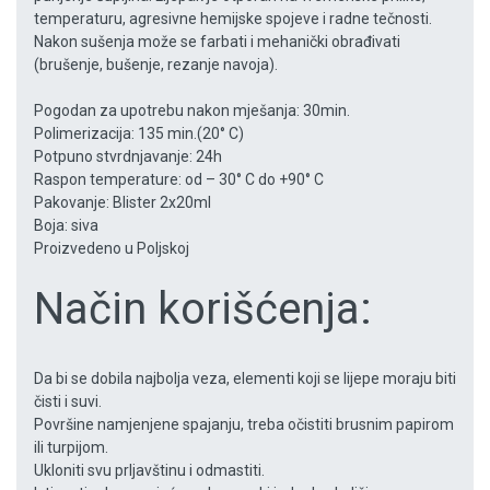
temperaturu, agresivne hemijske spojeve i radne tečnosti.
Nakon sušenja može se farbati i mehanički obrađivati
(brušenje, bušenje, rezanje navoja).
Pogodan za upotrebu nakon mješanja: 30min.
Polimerizacija: 135 min.(20° C)
Potpuno stvrdnjavanje: 24h
Raspon temperature: od – 30° C do +90° C
Pakovanje: Blister 2x20ml
Boja: siva
Proizvedeno u Poljskoj
Način korišćenja:
Da bi se dobila najbolja veza, elementi koji se lijepe moraju biti
čisti i suvi.
Površine namjenjene spajanju, treba očistiti brusnim papirom
ili turpijom.
Ukloniti svu prljavštinu i odmastiti.