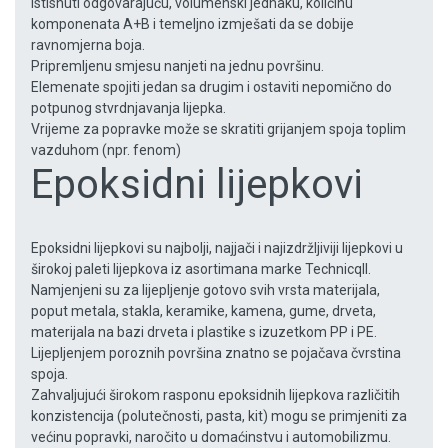
Istisnuti odgovarajuću, volumenski jednaku, količinu
komponenata A+B i temeljno izmješati da se dobije
ravnomjerna boja.
Pripremljenu smjesu nanjeti na jednu površinu.
Elemenate spojiti jedan sa drugim i ostaviti nepomično do
potpunog stvrdnjavanja lijepka.
Vrijeme za popravke može se skratiti grijanjem spoja toplim
vazduhom (npr. fenom)
Epoksidni lijepkovi
Epoksidni lijepkovi su najbolji, najjači i najizdržljiviji lijepkovi u
širokoj paleti lijepkova iz asortimana marke Technicqll.
Namjenjeni su za lijepljenje gotovo svih vrsta materijala,
poput metala, stakla, keramike, kamena, gume, drveta,
materijala na bazi drveta i plastike s izuzetkom PP i PE.
Lijepljenjem poroznih površina znatno se pojačava čvrstina
spoja.
Zahvaljujući širokom rasponu epoksidnih lijepkova različitih
konzistencija (polutečnosti, pasta, kit) mogu se primjeniti za
većinu popravki, naročito u domaćinstvu i automobilizmu.