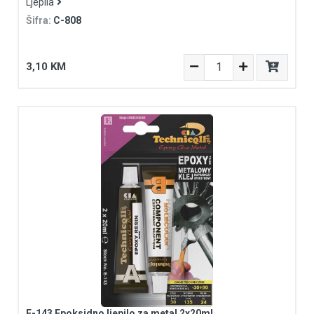
Ljepila
Šifra:
C-808
3,10 KM
E-143 Epoksidno ljepilo za metal 2x20ml