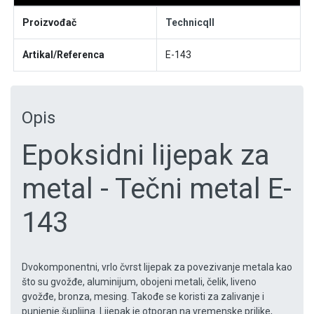
Proizvođač
Technicqll
Artikal/Referenca
E-143
Opis
Epoksidni lijepak za
metal - Tečni metal E-
143
Dvokomponentni, vrlo čvrst lijepak za povezivanje metala kao
što su gvožđe, aluminijum, obojeni metali, čelik, liveno
gvožđe, bronza, mesing. Takođe se koristi za zalivanje i
punjenje šupljina. Lijepak je otporan na vremenske prilike,