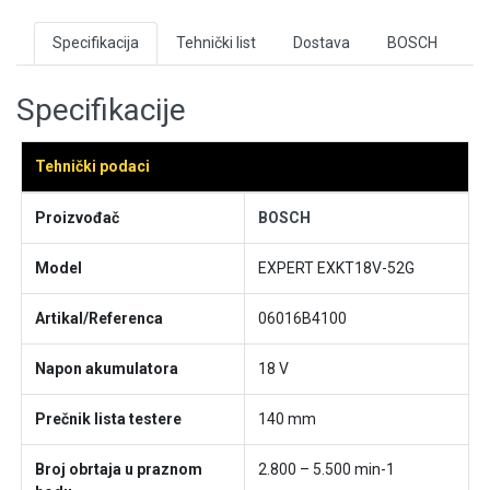
Specifikacija
Tehnički list
Dostava
BOSCH
Specifikacije
Tehnički podaci
Proizvođač
BOSCH
Model
EXPERT EXKT18V-52G
Artikal/Referenca
06016B4100
Napon akumulatora
18 V
Prečnik lista testere
140 mm
Broj obrtaja u praznom
2.800 – 5.500 min-1