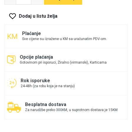
Dodaj u listu želja
Plaćanje
Sve cijene su izražene u KM sa uračunatim PDV-om.
Opcije plaćanja
Gotovinom pri isporuci, Žiralno (virmanski), Karticama
Rok isporuke
24-48h (za robu koja je na stanju)
Besplatna dostava
Za narudžbe preko 300KM, u suprotnom dostava je 15KM