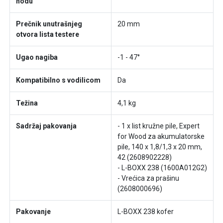
hodu
Prečnik unutrašnjeg
20 mm
otvora lista testere
Ugao nagiba
-1 - 47°
Kompatibilno s vodilicom
Da
Težina
4,1 kg
Sadržaj pakovanja
- 1 x list kružne pile, Expert
for Wood za akumulatorske
pile, 140 x 1,8/1,3 x 20 mm,
42 (2608902228)
- L-BOXX 238 (1600A012G2)
- Vrećica za prašinu
(2608000696)
Pakovanje
L-BOXX 238 kofer