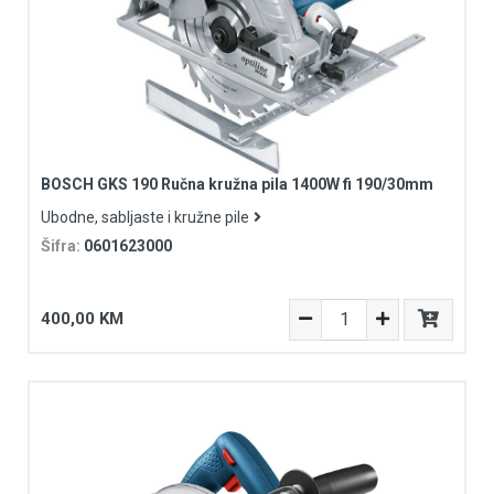
BOSCH GKS 190 Ručna kružna pila 1400W fi 190/30mm
Ubodne, sabljaste i kružne pile
Šifra:
0601623000
400,00 KM