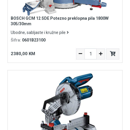
BOSCH GCM 12 SDE Potezno preklopna pila 1800W
305/30mm
Ubodne, sabljaste i kružne pile
Šifra:
0601B23100
2380,00 KM