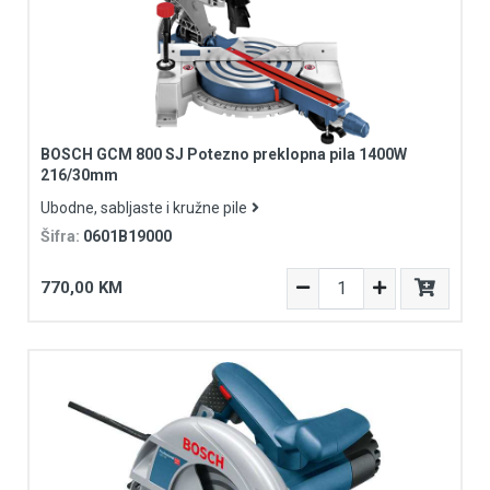
BOSCH GCM 800 SJ Potezno preklopna pila 1400W
216/30mm
Ubodne, sabljaste i kružne pile
Šifra:
0601B19000
770,00 KM