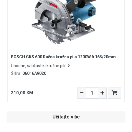
BOSCH GKS 600 Ručna kružna pila 1200W fi 165/20mm
Ubodne, sabljaste i kružne pile
Šifra:
06016A9020
310,00 KM
Učitajte više